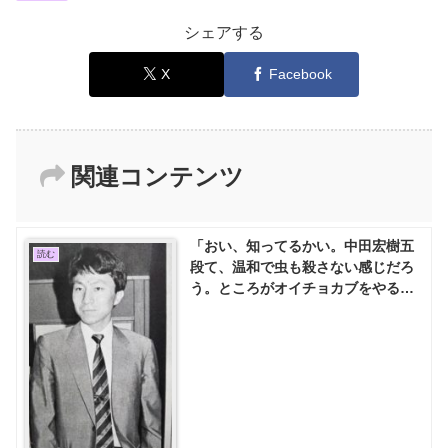
シェアする
X
Facebook
関連コンテンツ
「おい、知ってるかい。中田宏樹五
読む
段て、温和で虫も殺さない感じだろ
う。ところがオイチョカブをやると
別人なんだ」