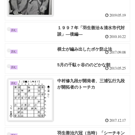
2019.05.19
１９９７年「羽生善治＆清水市代対
読む
談」―後編―
2010.10.22
棋士が編み出したボケ防止法
2017.09.08
読む
5月の千駄ヶ谷ののどかな朝
2013.05.25
読む
中村修九段が開発者、三浦弘行九段
読む
が開拓者のトーチカ
2017.12.17
羽生善治六冠（当時）「シーチキン