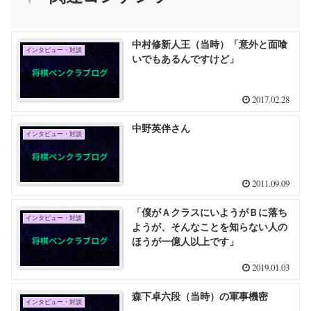
中村修新人王（当時）「意外と面喰
インタビュー・対談
いでもあるんですけど」
2017.02.28
中野英伴さん
インタビュー・対談
2011.09.09
「僕がＡクラスにいようがＢに落ち
インタビュー・対談
ようが、そんなことを知らない人の
ほうが一億人以上です」
2019.01.03
森下卓六段（当時）の軍事機密
インタビュー・対談