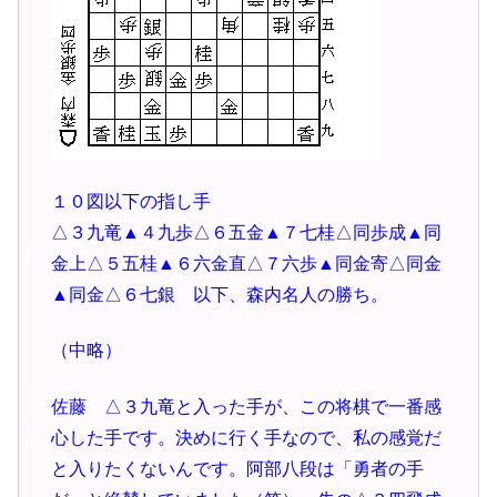
１０図以下の指し手
△３九竜▲４九歩△６五金▲７七桂△同歩成▲同
金上△５五桂▲６六金直△７六歩▲同金寄△同金
▲同金△６七銀 以下、森内名人の勝ち。
（中略）
佐藤 △３九竜と入った手が、この将棋で一番感
心した手です。決めに行く手なので、私の感覚だ
と入りたくないんです。阿部八段は「勇者の手