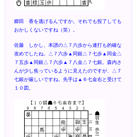
郷田 香を逃げるんですか。それでも投了しても
おかしくないですね（笑）。
佐藤 しかし、本譜の△７六歩から連打も的確な
攻めでしたね。△７六歩▲同銀△７七歩▲同金△
７五歩▲同銀△７六歩▲７八金△７七銀。森内さ
んが少し焦っているように見えたのですが、△７
七銀が厳しいですね。先手は▲６七金右と受けて
１０図。