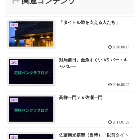
関連コンテンツ
「タイトル戦を支える人たち」
読む
2020.08.13
対局前日、金魚すくい VS バー・キ
読む
ャバレー
2016.08.22
高柳一門ｖｓ佐瀬一門
読む
2011.01.27
佐藤康光棋聖（当時）「以前タイト
読む