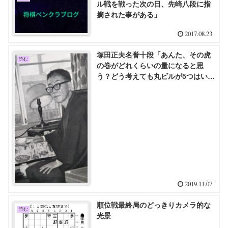
ル戦を戦った次の日、先崎八段に指
摘された事がある」
2017.08.23
塚田正夫名誉十段「あんた、その虎
読む
の巻がどれくらいの量になると思
う？どう考えても丸ビルが5つはい
る」
2019.11.07
順位戦最終局のどっきりカメラ的な
読む
光景