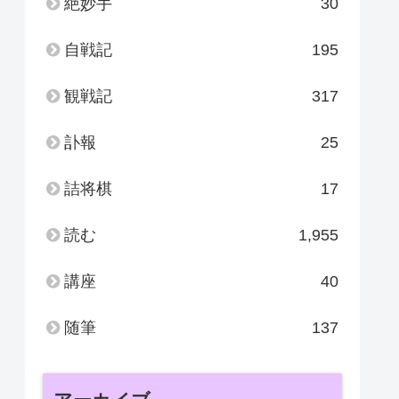
絶妙手
30
自戦記
195
観戦記
317
訃報
25
詰将棋
17
読む
1,955
講座
40
随筆
137