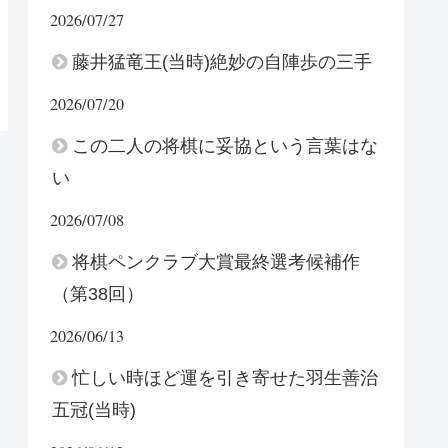
2026/07/27
藤井猛竜王(当時)絶妙の自陣歩の三手
2026/07/20
この二人の将棋に妥協という言葉はな
い
2026/07/08
将棋ペンクラブ大賞最終選考候補作
（第38回）
2026/06/13
忙しい時ほど運を引き寄せた羽生善治
五冠(当時)