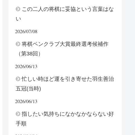
この二人の将棋に妥協という言葉はな
い
2026/07/08
将棋ペンクラブ大賞最終選考候補作
（第38回）
2026/06/13
忙しい時ほど運を引き寄せた羽生善治
五冠(当時)
2026/06/13
指したい気持ちになかなかならない好
手順