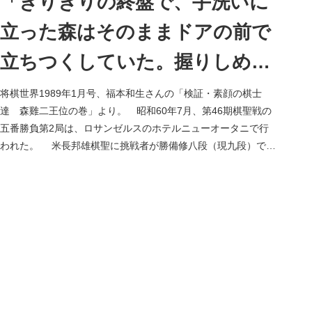
「ぎりぎりの終盤で、手洗いに
立った森はそのままドアの前で
立ちつくしていた。握りしめた
左手のおしぼりが、ぶるぶると
将棋世界1989年1月号、福本和生さんの「検証・素顔の棋士
達 森雞二王位の巻」より。 昭和60年7月、第46期棋聖戦の
ふるえていた」
五番勝負第2局は、ロサンゼルスのホテルニューオータニで行
われた。 米長邦雄棋聖に挑戦者が勝備修八段（現九段）で、
米国本土...