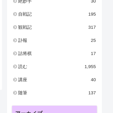
絶妙手
30
自戦記
195
観戦記
317
訃報
25
詰将棋
17
読む
1,955
講座
40
随筆
137