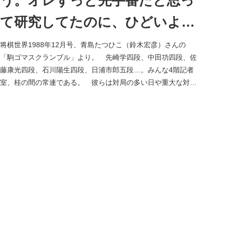
う。オレずっと先手番だと思っ
て研究してたのに、ひどいよ
お」
将棋世界1988年12月号、青島たつひこ（鈴木宏彦）さんの
「駒ゴマスクランブル」より。 先崎学四段、中田功四段、佐
藤康光四段、石川陽生四段、日浦市郎五段…。みんな4階記者
室、桂の間の常連である。 彼らは対局の多い日や重大な対局
のある日は必ず...