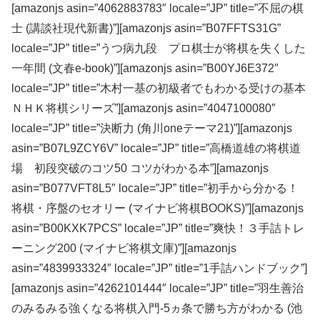
[amazonjs asin=”4062883783″ locale=”JP” title=”不屈の棋
士 (講談社現代新書)”][amazonjs asin=”B07FFTS31G”
locale=”JP” title=”うつ病九段 プロ棋士が将棋を失くした
一年間 (文春e-book)”][amazonjs asin=”B00YJ6E372″
locale=”JP” title=”木村一基の初級者でもわかる受けの基本
ＮＨＫ将棋シリーズ”][amazonjs asin=”4047100080″
locale=”JP” title=”決断力 (角川oneテーマ21)”][amazonjs
asin=”B07L9ZCY6V” locale=”JP” title=”高橋道雄の将棋道
場 初段突破のコツ50 コツがわかる本”][amazonjs
asin=”B077VFT8L5″ locale=”JP” title=”初手から分かる！
将棋・序盤のセオリー (マイナビ将棋BOOKS)”][amazonjs
asin=”B00KXK7PCS” locale=”JP” title=”爽快！３手詰トレ
ーニング200 (マイナビ将棋文庫)”][amazonjs
asin=”4839933324″ locale=”JP” title=”1手詰ハンドブック”]
[amazonjs asin=”4262101444″ locale=”JP” title=”羽生善治
のみるみる強くなる将棋入門-5ヵ条で勝ち方がわかる (池