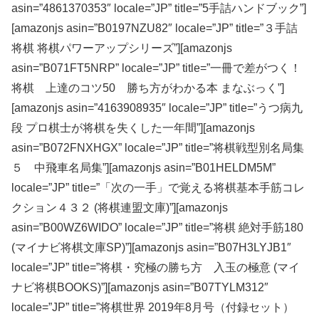
asin=”4861370353″ locale=”JP” title=”5手詰ハンドブック”]
[amazonjs asin=”B0197NZU82″ locale=”JP” title=”３手詰
将棋 将棋パワーアップシリーズ”][amazonjs
asin=”B071FT5NRP” locale=”JP” title=”一冊で差がつく！
将棋 上達のコツ50 勝ち方がわかる本 まなぶっく”]
[amazonjs asin=”4163908935″ locale=”JP” title=”うつ病九
段 プロ棋士が将棋を失くした一年間”][amazonjs
asin=”B072FNXHGX” locale=”JP” title=”将棋戦型別名局集
５ 中飛車名局集”][amazonjs asin=”B01HELDM5M”
locale=”JP” title=”「次の一手」で覚える将棋基本手筋コレ
クション４３２ (将棋連盟文庫)”][amazonjs
asin=”B00WZ6WIDO” locale=”JP” title=”将棋 絶対手筋180
(マイナビ将棋文庫SP)”][amazonjs asin=”B07H3LYJB1″
locale=”JP” title=”将棋・究極の勝ち方 入玉の極意 (マイ
ナビ将棋BOOKS)”][amazonjs asin=”B07TYLM312″
locale=”JP” title=”将棋世界 2019年8月号（付録セット）