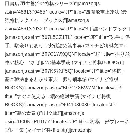
田書店 羽生善治の将棋シリーズ)”][amazonjs
asin=”4861370485″ locale=”JP” title=”四間飛車上達法 (最
強将棋レクチャーブックス)”][amazonjs
asin=”4861370329″ locale=”JP” title=”3手詰ハンドブック”]
[amazonjs asin=”B07L5CZ1TL” locale=”JP” title=”妙手に俗
手、駒余りもあり！実戦詰め筋事典 (マイナビ将棋文庫)”]
[amazonjs asin=”B07C1WXQQN” locale=”JP” title=”振り飛
車の核心 ”さばき”の基本手筋 (マイナビ将棋BOOKS)”]
[amazonjs asin=”B07K67XF5Q” locale=”JP” title=”将棋・
基本戦法まるわかり事典 振り飛車編 (マイナビ将棋
BOOKS)”][amazonjs asin=”B07CZ8BW7M” locale=”JP”
title=”すぐに使える！端の絶対手筋 (マイナビ将棋
BOOKS)”][amazonjs asin=”4041030080″ locale=”JP”
title=”聖の青春 (角川文庫)”][amazonjs
asin=”B00NBPHD7Y” locale=”JP” title=”将棋 好プレー珍
プレー集 (マイナビ将棋文庫)”][amazonjs