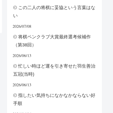
この二人の将棋に妥協という言葉はな
い
2026/07/08
将棋ペンクラブ大賞最終選考候補作
（第38回）
2026/06/13
忙しい時ほど運を引き寄せた羽生善治
五冠(当時)
2026/06/13
指したい気持ちになかなかならない好
手順