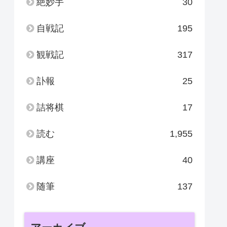
絶妙手
30
自戦記
195
観戦記
317
訃報
25
詰将棋
17
読む
1,955
講座
40
随筆
137