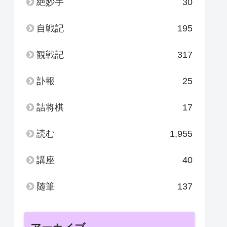
絶妙手
30
自戦記
195
観戦記
317
訃報
25
詰将棋
17
読む
1,955
講座
40
随筆
137