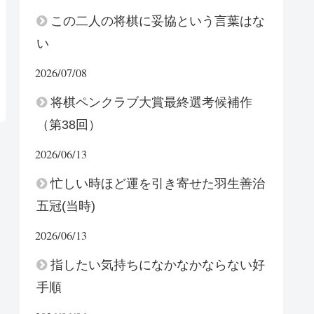
この二人の将棋に妥協という言葉はな
い
2026/07/08
将棋ペンクラブ大賞最終選考候補作
（第38回）
2026/06/13
忙しい時ほど運を引き寄せた羽生善治
五冠(当時)
2026/06/13
指したい気持ちになかなかならない好
手順