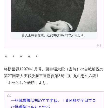
新人王戦表彰式。近代将棋1997年2月号より。
＊ ＊ ＊ ＊ ＊
将棋世界1997年1月号、藤井猛六段（当時）の自戦解説の
第27回新人王戦決勝三番勝負第3局〔対 丸山忠久六段〕
「ホッとした優勝」より。
―棋戦優勝は初めてですね。ＩＢＭ杯や全日プロ
は準優勝はありますが。