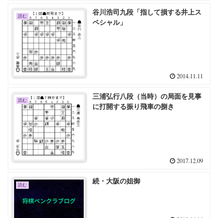
谷川浩司九段「指して損する井上ス
読む
ペシャル」
2014.11.11
三浦弘行八段（当時）の局面を見事
読む
に打開する振り飛車の捌き
2017.12.09
続・大阪の姐御
読む