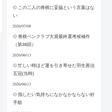
この二人の将棋に妥協という言葉はな
い
2026/07/08
将棋ペンクラブ大賞最終選考候補作
（第38回）
2026/06/13
忙しい時ほど運を引き寄せた羽生善治
五冠(当時)
2026/06/13
指したい気持ちになかなかならない好
手順