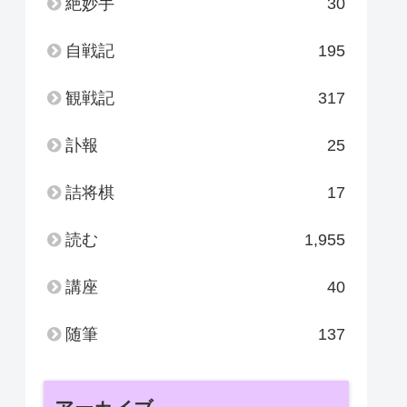
絶妙手
30
自戦記
195
観戦記
317
訃報
25
詰将棋
17
読む
1,955
講座
40
随筆
137