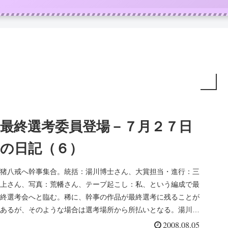
最終選考委員登場－７月２７日
の日記（６）
猪八戒へ幹事集合。統括：湯川博士さん、大賞担当・進行：三
上さん、写真：荒幡さん、テープ起こし：私、という編成で最
終選考会へと臨む。稀に、幹事の作品が最終選考に残ることが
あるが、そのような場合は選考場所から所払いとなる。湯川恵
子さんはアカシヤ...
2008.08.05