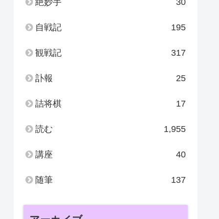
絶妙手
30
自戦記
195
観戦記
317
訃報
25
詰将棋
17
読む
1,955
講座
40
随筆
137