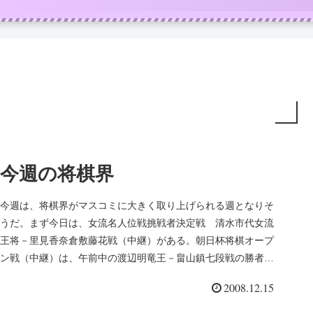
今週の将棋界
今週は、将棋界がマスコミに大きく取り上げられる週となりそ
うだ。まず今日は、女流名人位戦挑戦者決定戦 清水市代女流
王将－里見香奈倉敷藤花戦（中継）がある。朝日杯将棋オープ
ン戦（中継）は、午前中の渡辺明竜王－畠山鎮七段戦の勝者が
羽生善治名人と午...
2008.12.15