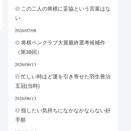
この二人の将棋に妥協という言葉はな
い
2026/07/08
将棋ペンクラブ大賞最終選考候補作
（第38回）
2026/06/13
忙しい時ほど運を引き寄せた羽生善治
五冠(当時)
2026/06/13
指したい気持ちになかなかならない好
手順