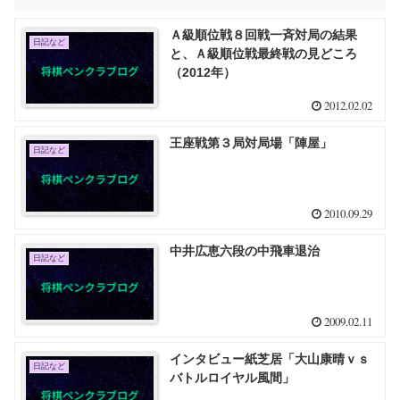
Ａ級順位戦８回戦一斉対局の結果
日記など
と、Ａ級順位戦最終戦の見どころ
（2012年）
2012.02.02
王座戦第３局対局場「陣屋」
日記など
2010.09.29
中井広恵六段の中飛車退治
日記など
2009.02.11
インタビュー紙芝居「大山康晴ｖｓ
日記など
バトルロイヤル風間」