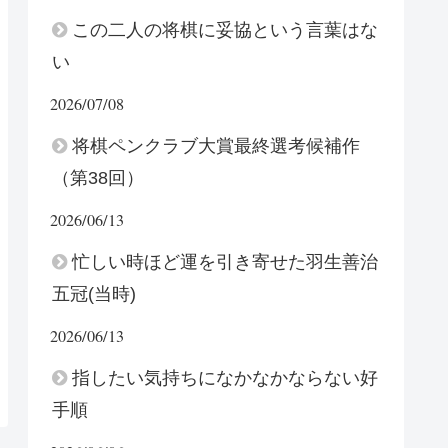
この二人の将棋に妥協という言葉はな
い
2026/07/08
将棋ペンクラブ大賞最終選考候補作
（第38回）
2026/06/13
忙しい時ほど運を引き寄せた羽生善治
五冠(当時)
2026/06/13
指したい気持ちになかなかならない好
手順