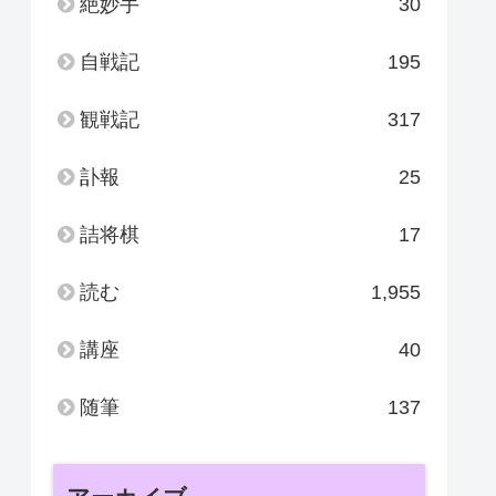
絶妙手
30
自戦記
195
観戦記
317
訃報
25
詰将棋
17
読む
1,955
講座
40
随筆
137