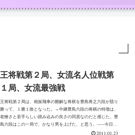
王将戦第２局、女流名人位戦第
１局、女流最強戦
王将戦第２局は、相振飛車の難解な将棋を豊島将之六段が競り
勝って、１勝１敗となった。→中継豊島六段の将棋の特徴は、
老獪さと若手らしい踏み込みの良さの同居なのだと感じた。豊
島六段はこの一局で、かなり男を上げた、と思う。-----今日
は、里見香奈...
2011.01.23