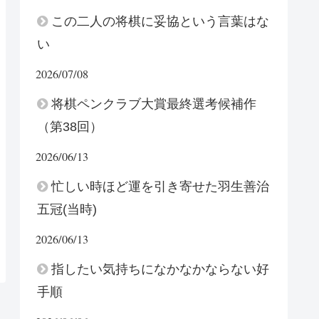
この二人の将棋に妥協という言葉はな
い
2026/07/08
将棋ペンクラブ大賞最終選考候補作
（第38回）
2026/06/13
忙しい時ほど運を引き寄せた羽生善治
五冠(当時)
2026/06/13
指したい気持ちになかなかならない好
手順