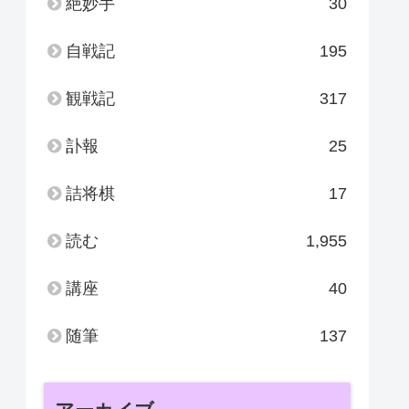
絶妙手
30
自戦記
195
観戦記
317
訃報
25
詰将棋
17
読む
1,955
講座
40
随筆
137