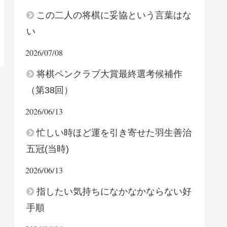
この二人の将棋に妥協という言葉はな
い
2026/07/08
将棋ペンクラブ大賞最終選考候補作
（第38回）
2026/06/13
忙しい時ほど運を引き寄せた羽生善治
五冠(当時)
2026/06/13
指したい気持ちになかなかならない好
手順