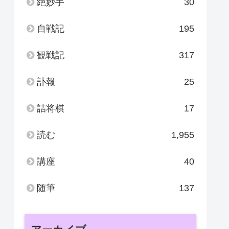
絶妙手
30
自戦記
195
観戦記
317
訃報
25
詰将棋
17
読む
1,955
講座
40
随筆
137