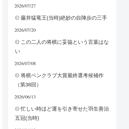
2026/07/27
藤井猛竜王(当時)絶妙の自陣歩の三手
2026/07/20
この二人の将棋に妥協という言葉はな
い
2026/07/08
将棋ペンクラブ大賞最終選考候補作
（第38回）
2026/06/13
忙しい時ほど運を引き寄せた羽生善治
五冠(当時)