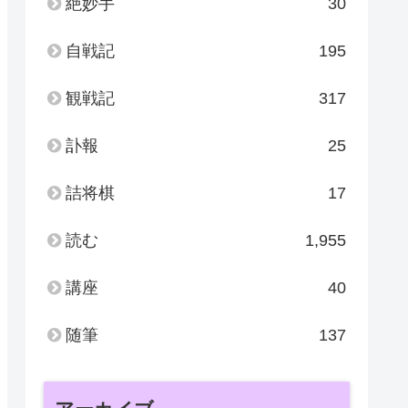
絶妙手
30
自戦記
195
観戦記
317
訃報
25
詰将棋
17
読む
1,955
講座
40
随筆
137