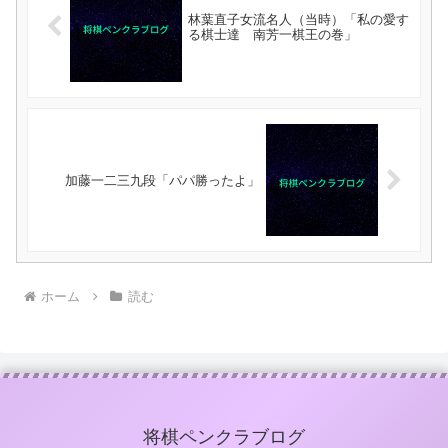
林葉直子女流名人（当時）「私の愛す
る棋士達 南芳一棋王の巻」
加藤一二三九段「パパ勝ったよ」
ホーム
読む
将棋ペンクラブログ