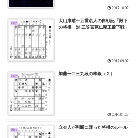
2017.10.07
大山康晴十五世名人の自戦記「殿下
読む
の将棋 対 三笠宮寛仁親王殿下戦」
2017.09.07
加藤一二三九段の棒銀（２）
読む
2010.01.27
立会人が判断に迷った将棋のルール
読む