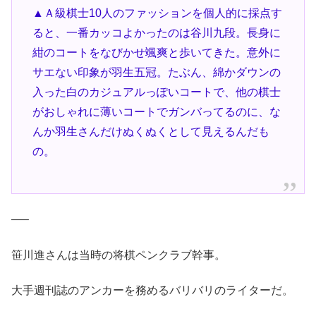
▲Ａ級棋士10人のファッションを個人的に採点す
ると、一番カッコよかったのは谷川九段。長身に
紺のコートをなびかせ颯爽と歩いてきた。意外に
サエない印象が羽生五冠。たぶん、綿かダウンの
入った白のカジュアルっぽいコートで、他の棋士
がおしゃれに薄いコートでガンバってるのに、な
んか羽生さんだけぬくぬくとして見えるんだも
の。
—–
笹川進さんは当時の将棋ペンクラブ幹事。
大手週刊誌のアンカーを務めるバリバリのライターだ。