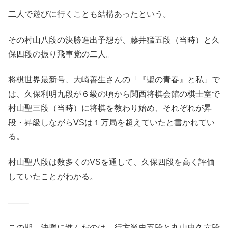
二人で遊びに行くことも結構あったという。
その村山八段の決勝進出予想が、藤井猛五段（当時）と久
保四段の振り飛車党の二人。
将棋世界最新号、大崎善生さんの「『聖の青春』と私」で
は、久保利明九段が６級の頃から関西将棋会館の棋士室で
村山聖三段（当時）に将棋を教わり始め、それぞれが昇
段・昇級しながらVSは１万局を超えていたと書かれてい
る。
村山聖八段は数多くのVSを通して、久保四段を高く評価
していたことがわかる。
——–
この期、決勝に進んだのは、行方尚史五段と丸山忠久六段