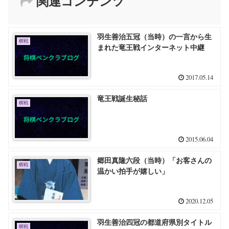
関連コンテンツ
羽生善治五冠（当時）の一言から生
棋戦
まれた竜王戦インターネット中継
2017.05.14
竜王戦誕生秘話
棋戦
2015.06.04
郷田真隆六段（当時）「お客さんの
棋戦
温かい拍手が嬉しい」
2020.12.05
羽生善治四冠の都道府県別タイトル
棋戦