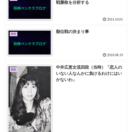
戦勝敗を分析する
2014.10.01
順位戦の決まり事
棋戦
2018.08.19
中井広恵女流四段（当時）「恋人の
棋戦
いない人なんかに負けるわけにはい
かないわ」