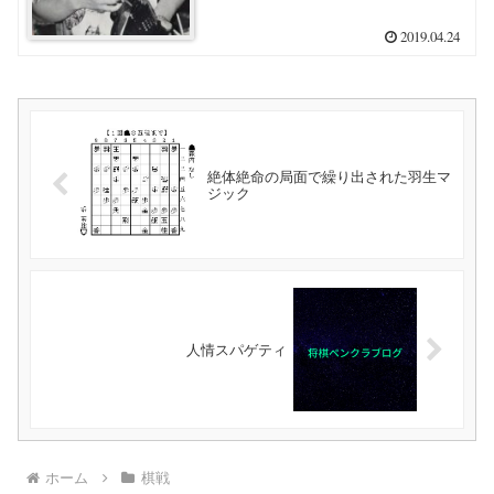
2019.04.24
絶体絶命の局面で繰り出された羽生マ
ジック
人情スパゲティ
ホーム
棋戦