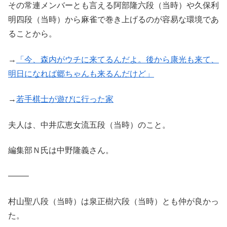
その常連メンバーとも言える阿部隆六段（当時）や久保利
明四段（当時）から麻雀で巻き上げるのが容易な環境であ
ることから。
→
「今、森内がウチに来てるんだよ。後から康光も来て、
明日になれば郷ちゃんも来るんだけど」
→
若手棋士が遊びに行った家
夫人は、中井広恵女流五段（当時）のこと。
編集部Ｎ氏は中野隆義さん。
——–
村山聖八段（当時）は泉正樹六段（当時）とも仲が良かっ
た。