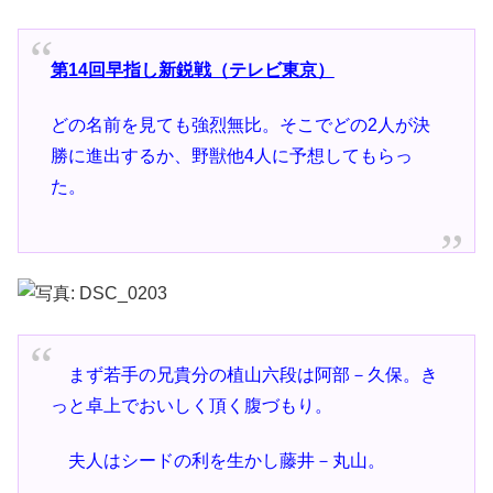
第14回早指し新鋭戦（テレビ東京）
どの名前を見ても強烈無比。そこでどの2人が決
勝に進出するか、野獣他4人に予想してもらっ
た。
まず若手の兄貴分の植山六段は阿部－久保。き
っと卓上でおいしく頂く腹づもり。
夫人はシードの利を生かし藤井－丸山。