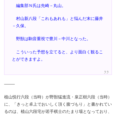
編集部Ｎ氏は先崎－丸山。
村山新八段「これもあれも」と悩んだ末に藤井
－久保。
野獣は駒音重視で豊川－中川となった。
こういった予想を立てると、より面白く観るこ
とができますよ。
——–
植山悦行六段（当時）が野獣猛進流・泉正樹六段（当時）
に、「きっと卓上でおいしく頂く腹づもり」と書かれてい
るのは、植山六段宅が若手棋士のたまり場となっており、