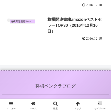
り一度として一所懸命になった
2016.12.10
ことがないのである」
将棋関連書籍amazonベストセ
将棋関連書籍Amazon売上TOP10
ラーTOP30（2016年12月10
日）
2016.12.10
将棋ペンクラブログ
メニュー
ホーム
検索
トップ
サイドバー