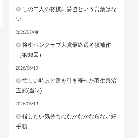
この二人の将棋に妥協という言葉はな
い
2026/07/08
将棋ペンクラブ大賞最終選考候補作
（第38回）
2026/06/13
忙しい時ほど運を引き寄せた羽生善治
五冠(当時)
2026/06/13
指したい気持ちになかなかならない好
手順