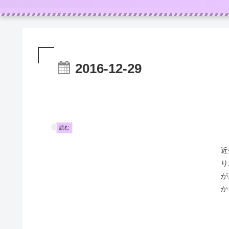
2016-12-29
読む
近
り
が
か
人