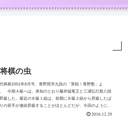
将棋の虫
代将棋2001年8月号、青野照市九段の「実戦！青野塾」よ
。 今期Ａ級へは、承知のとおり藤井猛竜王と三浦弘行新八段
昇級した。最近のＢ級１組は、前期にＢ級２組から昇級したば
りの若手が連続昇級することがほとんどだが、今回のように二
とも連...
2016.12.29