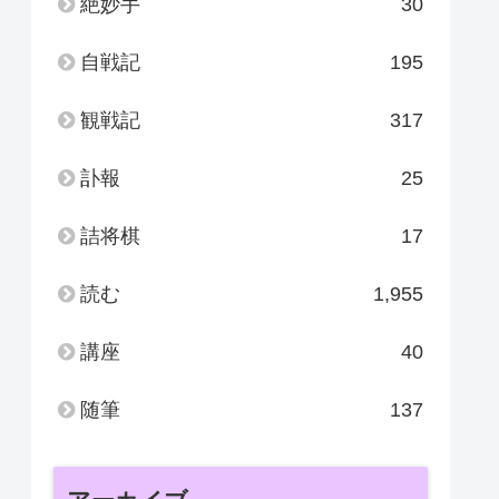
絶妙手
30
自戦記
195
観戦記
317
訃報
25
詰将棋
17
読む
1,955
講座
40
随筆
137