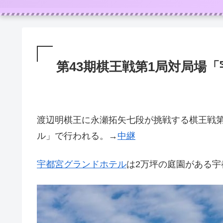
第43期棋王戦第1局対局場
渡辺明棋王に永瀬拓矢七段が挑戦する棋王戦
ル」で行われる。→
中継
宇都宮グランドホテル
は2万坪の庭園がある宇