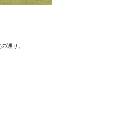
］
次の通り。