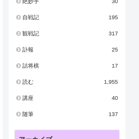
絶妙手
30
自戦記
195
観戦記
317
訃報
25
詰将棋
17
読む
1,955
講座
40
随筆
137