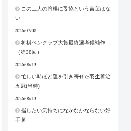
この二人の将棋に妥協という言葉はな
い
2026/07/08
将棋ペンクラブ大賞最終選考候補作
（第38回）
2026/06/13
忙しい時ほど運を引き寄せた羽生善治
五冠(当時)
2026/06/13
指したい気持ちになかなかならない好
手順