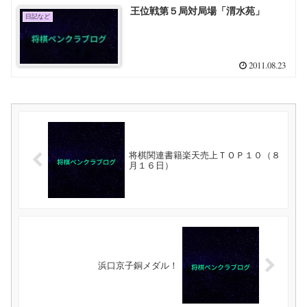
王位戦第５局対局場「渭水苑」
日記など
2011.08.23
将棋関連書籍楽天売上ＴＯＰ１０（８
月１６日）
浜口京子銅メダル！