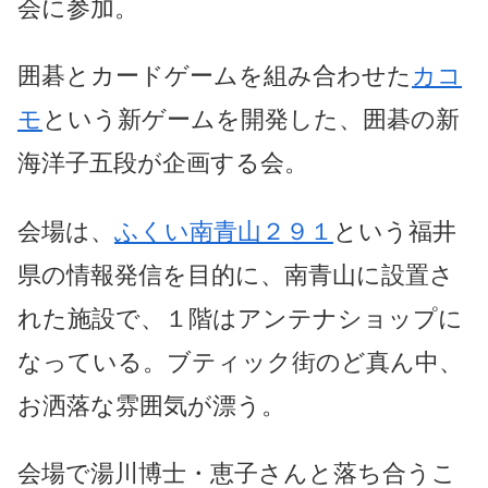
会に参加。
囲碁とカードゲームを組み合わせた
カコ
モ
という新ゲームを開発した、囲碁の
新
海洋子
五段が企画する会。
会場は、
ふくい南青山２９１
という福井
県の情報発信を目的に、南青山に設置さ
れた施設で、１階はアンテナショップに
なっている。ブティック街のど真ん中、
お洒落な雰囲気が漂う。
会場で湯川博士・恵子さんと落ち合うこ