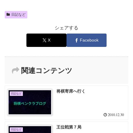
日記など
シェアする
X
Facebook
関連コンテンツ
将棋寄席へ行く
日記など
2010.12.30
王位戦第７局
日記など