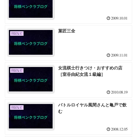
2009.10.01
菓匠三全
日記など
2009.11.01
女流棋士行きつけ・おすすめの店
日記など
［室谷由紀女流１級編］
2010.08.19
バトルロイヤル風間さんと亀戸で飲
日記など
む
2008.12.05