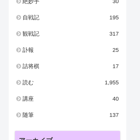
絶妙手
30
自戦記
195
観戦記
317
訃報
25
詰将棋
17
読む
1,955
講座
40
随筆
137