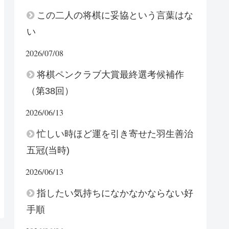
この二人の将棋に妥協という言葉はな
い
2026/07/08
将棋ペンクラブ大賞最終選考候補作
（第38回）
2026/06/13
忙しい時ほど運を引き寄せた羽生善治
五冠(当時)
2026/06/13
指したい気持ちになかなかならない好
手順