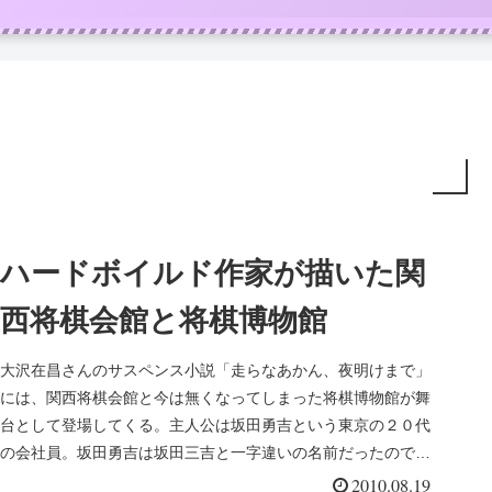
ハードボイルド作家が描いた関
西将棋会館と将棋博物館
大沢在昌さんのサスペンス小説「走らなあかん、夜明けまで」
には、関西将棋会館と今は無くなってしまった将棋博物館が舞
台として登場してくる。主人公は坂田勇吉という東京の２０代
の会社員。坂田勇吉は坂田三吉と一字違いの名前だったので、
子供の頃から将棋...
2010.08.19