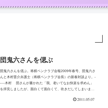
団鬼六さんを偲ぶ
団鬼六さんを偲ぶ。将棋ペンクラブ会報2009年春号、団鬼六さ
んと木村晋介弁護士（将棋ペンクラブ会長）の新春対談より。-
----木村 団さんが書かれた「我、老いてなお快楽を求めん」
を拝見しましたが、面白くて面白くて、吹きだしてしまいまし
たよ...
2011.05.07