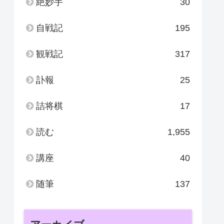
絶妙手
30
自戦記
195
観戦記
317
訃報
25
詰将棋
17
読む
1,955
講座
40
随筆
137