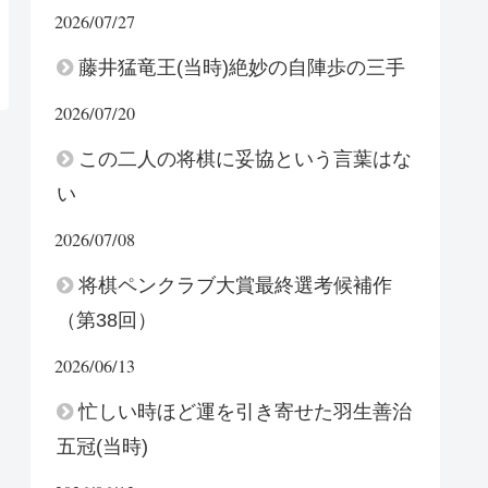
2026/07/27
藤井猛竜王(当時)絶妙の自陣歩の三手
2026/07/20
この二人の将棋に妥協という言葉はな
い
2026/07/08
将棋ペンクラブ大賞最終選考候補作
（第38回）
2026/06/13
忙しい時ほど運を引き寄せた羽生善治
五冠(当時)