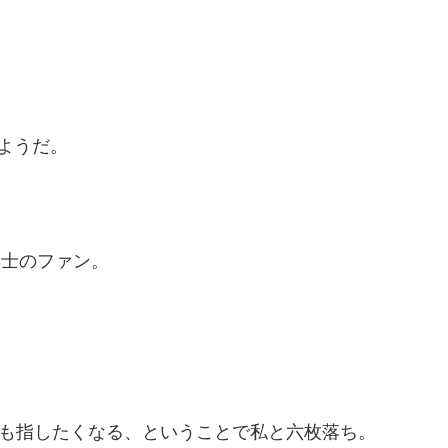
ようだ。
棋士のファン。
分も指したくなる、ということで私と六枚落ち。