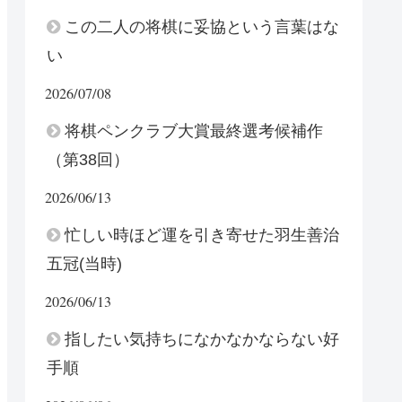
この二人の将棋に妥協という言葉はな
い
2026/07/08
将棋ペンクラブ大賞最終選考候補作
（第38回）
2026/06/13
忙しい時ほど運を引き寄せた羽生善治
五冠(当時)
2026/06/13
指したい気持ちになかなかならない好
手順