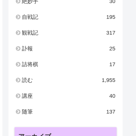
絶妙手
30
自戦記
195
観戦記
317
訃報
25
詰将棋
17
読む
1,955
講座
40
随筆
137