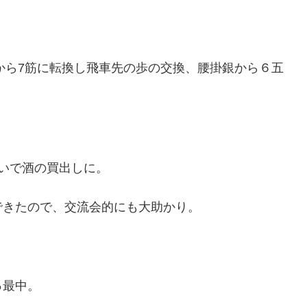
から7筋に転換し飛車先の歩の交換、腰掛銀から６五
いで酒の買出しに。
できたので、交流会的にも大助かり。
っ最中。