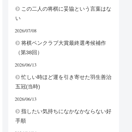
この二人の将棋に妥協という言葉はな
い
2026/07/08
将棋ペンクラブ大賞最終選考候補作
（第38回）
2026/06/13
忙しい時ほど運を引き寄せた羽生善治
五冠(当時)
2026/06/13
指したい気持ちになかなかならない好
手順