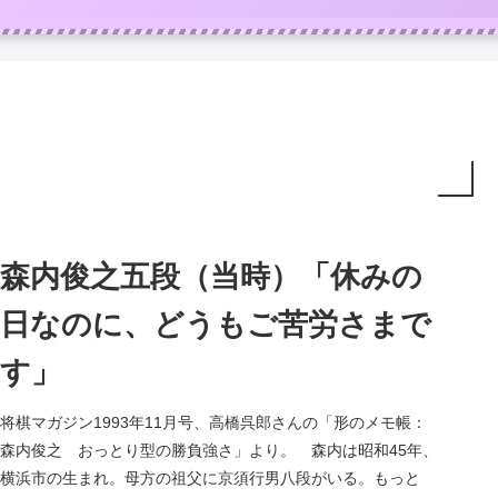
森内俊之五段（当時）「休みの
日なのに、どうもご苦労さまで
す」
将棋マガジン1993年11月号、高橋呉郎さんの「形のメモ帳：
森内俊之 おっとり型の勝負強さ」より。 森内は昭和45年、
横浜市の生まれ。母方の祖父に京須行男八段がいる。もっと