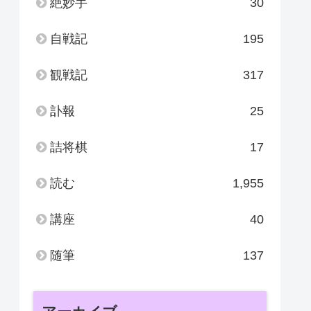
絶妙手
30
自戦記
195
観戦記
317
訃報
25
詰将棋
17
読む
1,955
講座
40
随筆
137