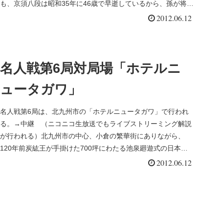
も、京須八段は昭和35年に46歳で早逝しているから、孫が将棋
指しにな...
2012.06.12
名人戦第6局対局場「ホテルニ
ュータガワ」
名人戦第6局は、北九州市の「ホテルニュータガワ」で行われ
る。→中継 （ニコニコ生放送でもライブストリーミング解説
が行われる）北九州市の中心、小倉の繁華街にありながら、
120年前炭紘王が手掛けた700坪にわたる池泉廻遊式の日本庭
園が広がる「ホ...
2012.06.12