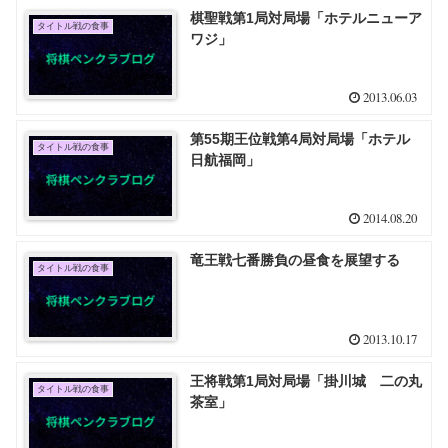
棋聖戦第1局対局場「ホテルニューア
タイトル戦の食事
ワジ」
2013.06.03
第55期王位戦第4局対局場「ホテル
タイトル戦の食事
日航福岡」
2014.08.20
竜王戦七番勝負の昼食を展望する
タイトル戦の食事
2013.10.17
王将戦第1局対局場「掛川城 二の丸
タイトル戦の食事
茶室」