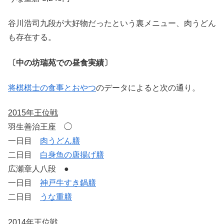
谷川浩司九段が大好物だったという裏メニュー、肉うどん
も存在する。
〔中の坊瑞苑での昼食実績〕
将棋棋士の食事とおやつ
のデータによると次の通り。
2015年王位戦
羽生善治王座 ◯
一日目
肉うどん膳
二日目
白身魚の唐揚げ膳
広瀬章人八段 ●
一日目
神戸牛すき鍋膳
二日目
うな重膳
2014年王位戦