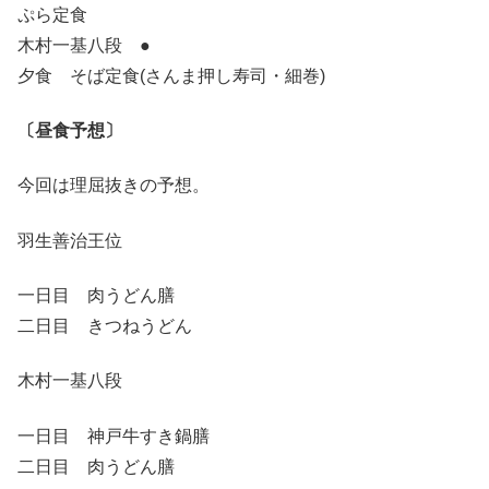
ぷら定食
木村一基八段 ●
夕食 そば定食(さんま押し寿司・細巻)
〔昼食予想〕
今回は理屈抜きの予想。
羽生善治王位
一日目 肉うどん膳
二日目 きつねうどん
木村一基八段
一日目 神戸牛すき鍋膳
二日目 肉うどん膳