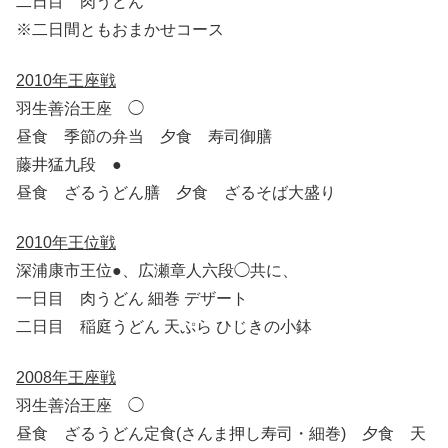
二日目 肉うどん
※二日間ともおまかせコース
2010年王座戦
羽生善治王座 ◯
昼食 季節の弁当 夕食 寿司御膳
藤井猛九段 ●
昼食 ざるうどん膳 夕食 ざるそば大盛り
2010年王位戦
深浦康市王位●、広瀬章人六段◯共に、
一日目 肉うどん 細巻 デザート
二日目 稲庭うどん 天ぷら ひじきの小鉢
2008年王座戦
羽生善治王座 ◯
昼食 ざるうどん定食(さんま押し寿司・細巻) 夕食 天