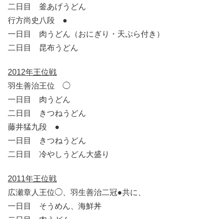
二日目 釜あげうどん
行方尚史八段 ●
一日目 肉うどん（おにぎり・天ぷら付き）
二日目 昆布うどん
2012年王位戦
羽生善治王位 ◯
一日目 肉うどん
二日目 きつねうどん
藤井猛九段 ●
一日目 きつねうどん
二日目 冷やしうどん大盛り
2011年王位戦
広瀬章人王位◯、羽生善治二冠●共に、
一日目 そうめん、海鮮丼