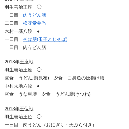
羽生善治王座 ◯
一日目
肉うどん膳
二日目
松花堂弁当
木村一基八段 ●
一日目
そば膳(玉子とじそば)
二日目 肉うどん膳
2013年王座戦
羽生善治王座 ◯
昼食 うどん膳(昆布) 夕食 白身魚の唐揚げ膳
中村太地六段 ●
昼食 うな重膳 夕食 うどん膳(きつね)
2013年王位戦
羽生善治王位 ◯
一日目 肉うどん（おにぎり・天ぷら付き）