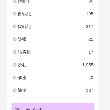
絶妙手
30
自戦記
195
観戦記
317
訃報
25
詰将棋
17
読む
1,955
講座
40
随筆
137