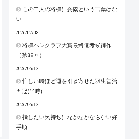
この二人の将棋に妥協という言葉はな
い
2026/07/08
将棋ペンクラブ大賞最終選考候補作
（第38回）
2026/06/13
忙しい時ほど運を引き寄せた羽生善治
五冠(当時)
2026/06/13
指したい気持ちになかなかならない好
手順