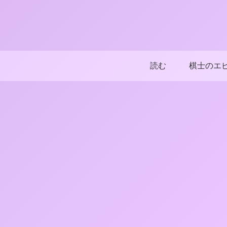
読む
棋士のエ