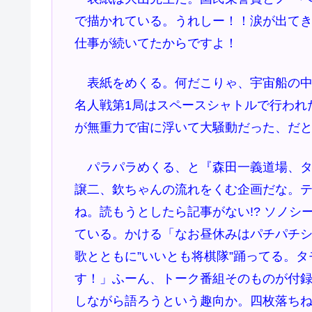
で描かれている。うれしー！！涙が出て
仕事が続いてたからですよ！
表紙をめくる。何だこりゃ、宇宙船の中
名人戦第1局はスペースシャトルで行われ
が無重力で宙に浮いて大騒動だった、だ
パラパラめくる、と『森田一義道場、タ
譲二、欽ちゃんの流れをくむ企画だな。
ね。読もうとしたら記事がない!? ソノ
ている。かける「なお昼休みはパチパチシ
歌とともに”いいとも将棋隊”踊ってる。
す！」ふーん、トーク番組そのものが付
しながら語ろうという趣向か。四枚落ち