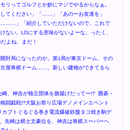
タモリってゴルフとか妙にマジでやるからなぁ。
介してください」「……」「あのーお友達を」
「………」「紹介していただけないので、これで
けない。LDにする意味がないよーな。ったく、
4だよね、まだ！
開対局になったのか。第1局が東京ドーム、その
名古屋将棋ドーム……。新しい建物ができてるら
先崎、神吉が独立団体を旗揚げだってー!? 囲碁・
格闘戯戦!?大阪お祭り広場デノメインエベント
リカブトぐるぐる巻き電流爆破鉄盤タコ焼き駒デ
に、先崎は棋士文豪位を、神吉は将棋スーパーヘ