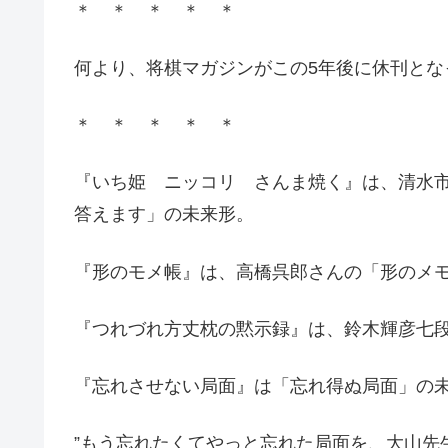
＊ ＊ ＊ ＊ ＊
何より、将棋マガジンがこの5年後に休刊とな
＊ ＊ ＊ ＊ ＊
『いち姫 ニッコリ さんま焼く』は、清水
答えます」の未来形。
『形のモメ帳』は、高橋呉郎さんの「形のメ
『つれづれ方丈枕の黙示録』は、鈴木輝彦七
『忘れさせない局面』は「忘れ得ぬ局面」の
”もう忘れたくてやっと忘れた局面を、大山先