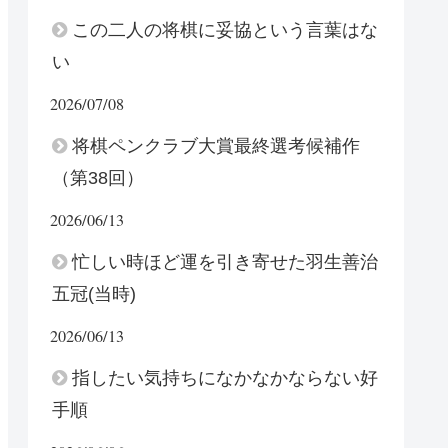
この二人の将棋に妥協という言葉はな
い
2026/07/08
将棋ペンクラブ大賞最終選考候補作
（第38回）
2026/06/13
忙しい時ほど運を引き寄せた羽生善治
五冠(当時)
2026/06/13
指したい気持ちになかなかならない好
手順