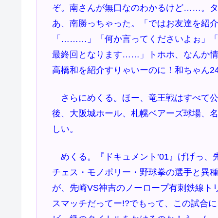
ぞ。南さんが無口なのわかるけど……。
あ、南勝っちゃった。「ではお友達を紹
「………」「何か言ってくださいよぉ」
最終回となります……」トホホ、なんか情
高橋和を紹介すりゃいーのに！和ちゃん2
さらにめくる。ほー、竜王戦はすべて公
後、大阪城ホール、札幌ベアーズ球場、
しい。
めくる。『ドキュメント’01』げげっ、
チェス・モノポリー・野球拳の選手と異種
が、先崎VS神吉のノーロープ有刺鉄線ト
スマッチだってー!?でもって、この試合