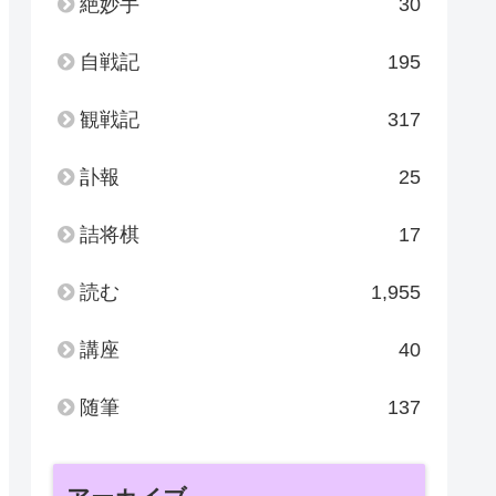
絶妙手
30
自戦記
195
観戦記
317
訃報
25
詰将棋
17
読む
1,955
講座
40
随筆
137