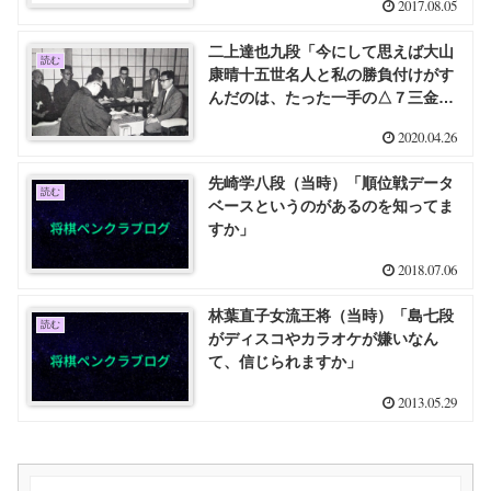
2017.08.05
二上達也九段「今にして思えば大山
読む
康晴十五世名人と私の勝負付けがす
んだのは、たった一手の△７三金引
にあった気がする」
2020.04.26
先崎学八段（当時）「順位戦データ
読む
ベースというのがあるのを知ってま
すか」
2018.07.06
林葉直子女流王将（当時）「島七段
読む
がディスコやカラオケが嫌いなん
て、信じられますか」
2013.05.29