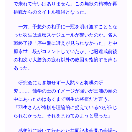
で来れて悔いはありません」この無欲の精神が再
挑戦からのタイトル獲得となった。
一方、予想外の相手に一冠を明け渡すこととな
った羽生は過密スケジュールが響いたのか。名人
戦終了後「序中盤に冴えが見られなかった」と中
原永世十段がコメントしていたが、七冠達成前後
の相次ぐ大勝負の疲れ以外の敗因を指摘する声も
あった。
研究会にも参加せず一人黙々と将棋の研
究……。独学の士のイメージが強いが三浦の頭の
中にあったのはあくまで羽生の将棋だと言う。
「羽生さんが将棋を理論的に捉えているのが信じ
られなかった。それをまねてみようと思った」
感想戦に続いて行われた共同記者会見の会場へ