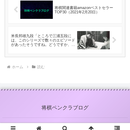
将棋関連書籍amazonベストセラー
TOP30（2021年2月20日）
米長邦雄九段「ところで三浦五段に
は、このシリーズで数々のエピソード
があったそうですね。どうですか、三
浦五段の棋聖戦五番勝負盤外秘話を披
露してくれませんか」
ホーム
読む
将棋ペンクラブログ