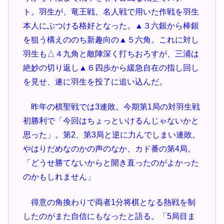
ト。羽生が、竜王戦、名人戦で用いた作戦を羽生
本人にぶつける格好となった。▲３六銀から棒銀
を狙う構えののち新趣向の▲５六角。これに対し
羽生も△４九角と敵陣深く打ちおろすが、三浦は
絶妙の切り返し▲６四歩から緩急自在の指し回し
を見せ、遂に羽生を投了に追い込んだ。
昨年の棋聖戦では3連敗。今期第1局の対羽生戦
初勝利で「今回はちょっといけるんじゃないかと
思った」。第2、第3局と逆に力んでしまい連敗。
やはりだめなのかの声のなか、カド番の第4局。
「どうせ勝てないからと開き直ったのがよかった
のかもしれません」
得意の角換わりで両者1分将棋となる熱戦を制
したのがまた自信にもなったと語る。「5局目ま