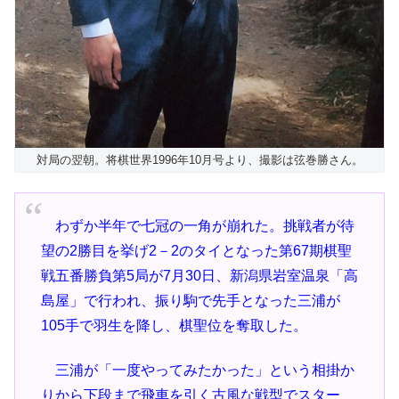
対局の翌朝。将棋世界1996年10月号より、撮影は弦巻勝さん。
わずか半年で七冠の一角が崩れた。挑戦者が待
望の2勝目を挙げ2－2のタイとなった第67期棋聖
戦五番勝負第5局が7月30日、新潟県岩室温泉「高
島屋」で行われ、振り駒で先手となった三浦が
105手で羽生を降し、棋聖位を奪取した。
三浦が「一度やってみたかった」という相掛か
りから下段まで飛車を引く古風な戦型でスター