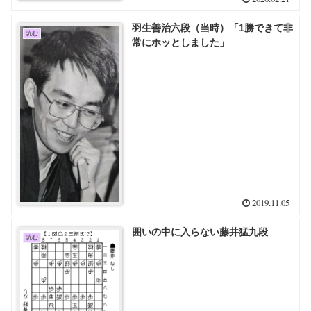
羽生善治六段（当時）「1勝できて非
読む
常にホッとしました」
2019.11.05
囲いの中に入らない藤井猛九段
読む