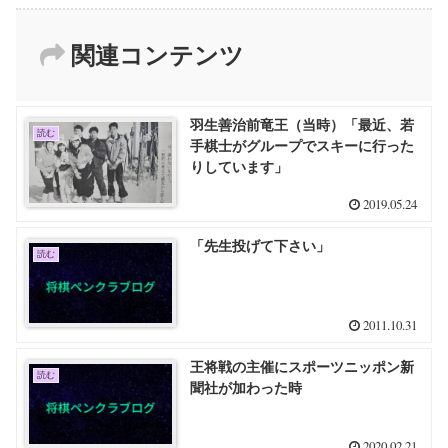
関連コンテンツ
羽生善治前竜王（当時）「最近、若
読む
手棋士がグループでスキーに行った
りしています」
2019.05.24
「先生投げて下さい」
読む
2011.10.31
王将戦の主催にスポーツニッポン新
読む
聞社が加わった時
2020.02.21