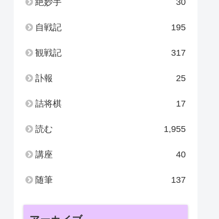
絶妙手
30
自戦記
195
観戦記
317
訃報
25
詰将棋
17
読む
1,955
講座
40
随筆
137