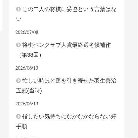
この二人の将棋に妥協という言葉はな
い
2026/07/08
将棋ペンクラブ大賞最終選考候補作
（第38回）
2026/06/13
忙しい時ほど運を引き寄せた羽生善治
五冠(当時)
2026/06/13
指したい気持ちになかなかならない好
手順