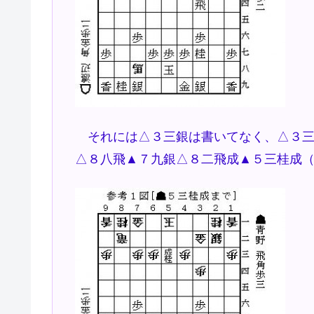
それには△３三銀は書いてなく、△３三
△８八飛▲７九銀△８二飛成▲５三桂成