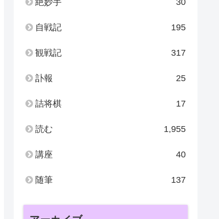
絶妙手
30
自戦記
195
観戦記
317
訃報
25
詰将棋
17
読む
1,955
講座
40
随筆
137