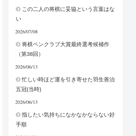
この二人の将棋に妥協という言葉はな
い
2026/07/08
将棋ペンクラブ大賞最終選考候補作
（第38回）
2026/06/13
忙しい時ほど運を引き寄せた羽生善治
五冠(当時)
2026/06/13
指したい気持ちになかなかならない好
手順