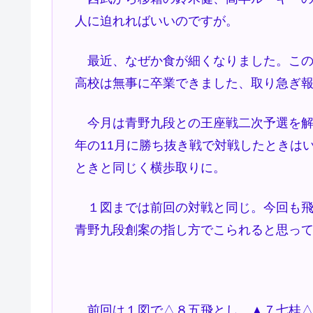
人に迫れればいいのですが。
最近、なぜか食が細くなりました。この
高校は無事に卒業できました、取り急ぎ
今月は青野九段との王座戦二次予選を解
年の11月に勝ち抜き戦で対戦したときは
ときと同じく横歩取りに。
１図までは前回の対戦と同じ。今回も飛
青野九段創案の指し方でこられると思っ
前回は１図で△８五飛とし、▲７七桂△