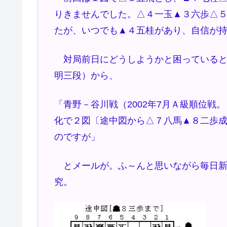
りきませんでした。△４一玉▲３六歩△
たが、いつでも▲４五桂があり、自信が
対局前日にどうしようかと困っていると
明三段）から、
「青野－谷川戦（2002年7月Ａ級順位
化で２図〔途中図から△７八馬▲８二歩
のですが」
とメールが。ふ～んと思いながら毎日新
究。