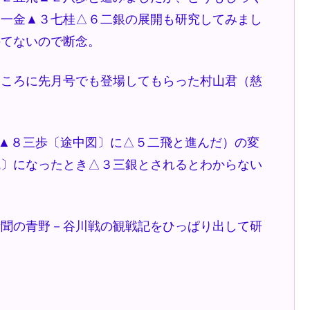
５一金▲３七桂△６二銀の展開も研究してみまし
持てないので断念。
ころに先月号でも登場してもらった村山君（慈
戦。▲８三歩〔途中図〕に△５二飛と進んだ）の変
成〕になったとき△３三銀とされるとわからない
聞の青野－谷川戦の観戦記をひっぱり出して研