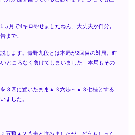
1ヵ月で4キロやせましたねん、大丈夫か自分。
報告まで。
説します。青野九段とは本局が2回目の対局。昨
いいところなく負けてしまいました。本局もその
を３四に置いたまま▲３六歩～▲３七桂とする
ていました。
２五飛▲２八歩と進みましたが、どうもしっく