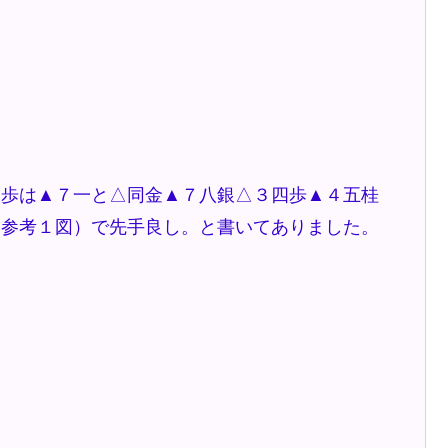
歩は▲７一と△同金▲７八銀△３四歩▲４五桂
（参考１図）で先手良し。と書いてありました。