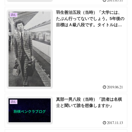
2011.05.11
羽生善治五段（当時）「大学には、
読む
たぶん行ってないでしょう。5年後の
目標はＡ級八段です。タイトルは、
取れればいいけど、そううまくいか
ないかもしれません」
2019.06.21
真部一男八段（当時）「読者は名棋
読む
士と聞いて誰を想像しますか」
2017.11.13