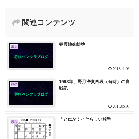
関連コンテンツ
春霞姉妹絵巻
読む
2012.11.08
1998年、野月浩貴四段（当時）の自
読む
戦記
2011.06.06
「とにかくイヤらしい相手」
読む