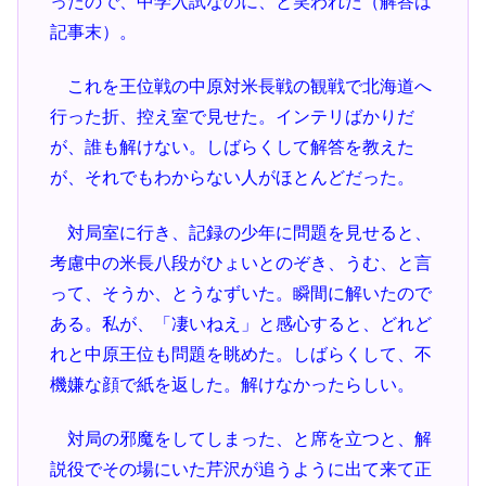
ったので、中学入試なのに、と笑われた（解答は
記事末）。
これを王位戦の中原対米長戦の観戦で北海道へ
行った折、控え室で見せた。インテリばかりだ
が、誰も解けない。しばらくして解答を教えた
が、それでもわからない人がほとんどだった。
対局室に行き、記録の少年に問題を見せると、
考慮中の米長八段がひょいとのぞき、うむ、と言
って、そうか、とうなずいた。瞬間に解いたので
ある。私が、「凄いねえ」と感心すると、どれど
れと中原王位も問題を眺めた。しばらくして、不
機嫌な顔で紙を返した。解けなかったらしい。
対局の邪魔をしてしまった、と席を立つと、解
説役でその場にいた芹沢が追うように出て来て正