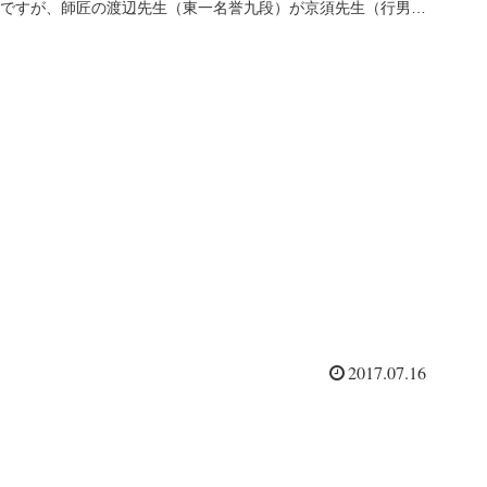
ですが、師匠の渡辺先生（東一名誉九段）が京須先生（行男八
段）と生前...
2017.07.16