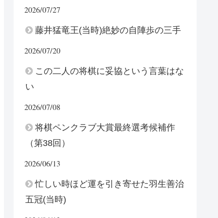
2026/07/27
藤井猛竜王(当時)絶妙の自陣歩の三手
2026/07/20
この二人の将棋に妥協という言葉はな
い
2026/07/08
将棋ペンクラブ大賞最終選考候補作
（第38回）
2026/06/13
忙しい時ほど運を引き寄せた羽生善治
五冠(当時)