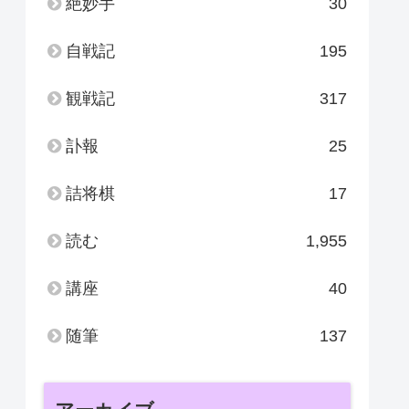
絶妙手
30
自戦記
195
観戦記
317
訃報
25
詰将棋
17
読む
1,955
講座
40
随筆
137