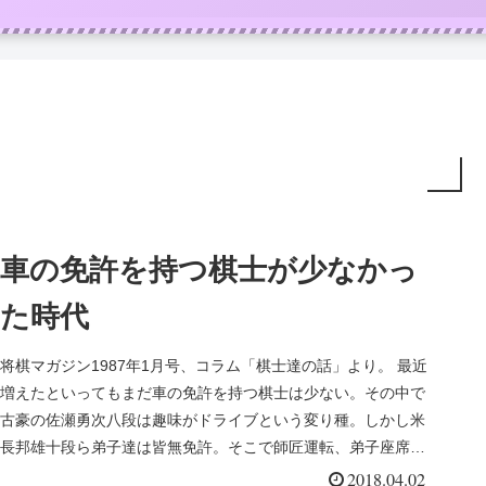
車の免許を持つ棋士が少なかっ
た時代
将棋マガジン1987年1月号、コラム「棋士達の話」より。 最近
増えたといってもまだ車の免許を持つ棋士は少ない。その中で
古豪の佐瀬勇次八段は趣味がドライブという変り種。しかし米
長邦雄十段ら弟子達は皆無免許。そこで師匠運転、弟子座席と
いう図がよ...
2018.04.02