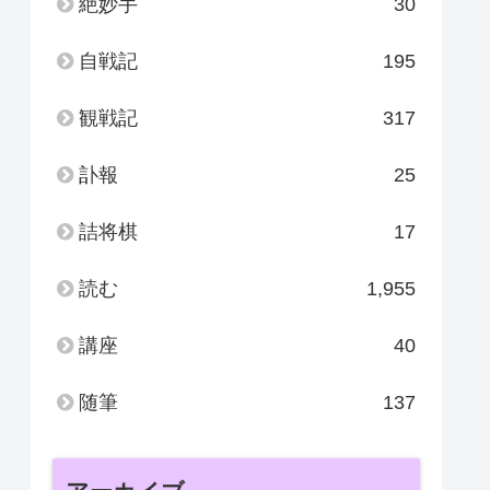
絶妙手
30
自戦記
195
観戦記
317
訃報
25
詰将棋
17
読む
1,955
講座
40
随筆
137