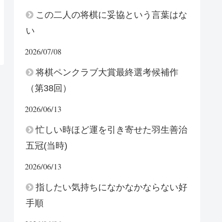
この二人の将棋に妥協という言葉はな
い
2026/07/08
将棋ペンクラブ大賞最終選考候補作
（第38回）
2026/06/13
忙しい時ほど運を引き寄せた羽生善治
五冠(当時)
2026/06/13
指したい気持ちになかなかならない好
手順