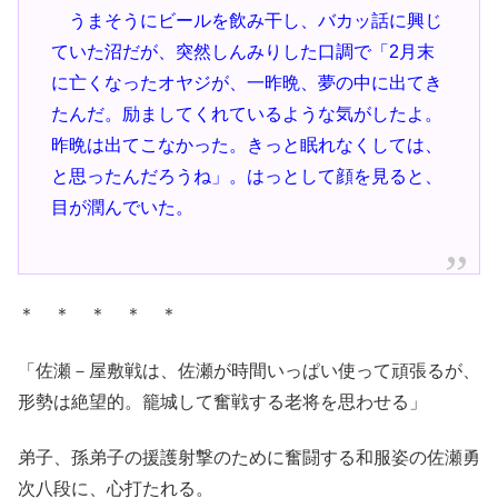
うまそうにビールを飲み干し、バカッ話に興じ
ていた沼だが、突然しんみりした口調で「2月末
に亡くなったオヤジが、一昨晩、夢の中に出てき
たんだ。励ましてくれているような気がしたよ。
昨晩は出てこなかった。きっと眠れなくしては、
と思ったんだろうね」。はっとして顔を見ると、
目が潤んでいた。
＊ ＊ ＊ ＊ ＊
「佐瀬－屋敷戦は、佐瀬が時間いっぱい使って頑張るが、
形勢は絶望的。籠城して奮戦する老将を思わせる」
弟子、孫弟子の援護射撃のために奮闘する和服姿の佐瀬勇
次八段に、心打たれる。