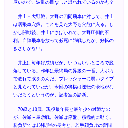
厚いので、波乱の目なしと思われているのかも？
井上－大野戦。大野の四間飛車に対して、井上
は居飛車穴熊。これを見た大野も穴熊に入る。し
かし開戦後、井上にさばかれて、大野圧倒的不
利。自陣飛車を放って必死に防戦したが、好転の
きざしがない。
井上は毎年好成績だが、いつもいいところで脱
落している。昨年は最終局の昇級の一番、大ポカ
で敗れて涙をのんだ。プレッシャーに弱いタイプ
と見られていたが、今回の将棋は逆転の余地がな
いだろうというのが、記者室の診断。
70歳と18歳、現役最年長と最年少の対戦なの
が、佐瀬－屋敷戦。佐瀬は序盤、積極的に動く。
勝負所では1時間半の長考と、若手顔負けの奮闘