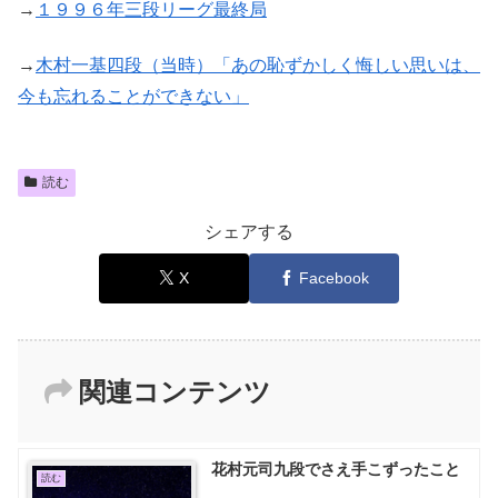
→
１９９６年三段リーグ最終局
→
木村一基四段（当時）「あの恥ずかしく悔しい思いは、
今も忘れることができない」
読む
シェアする
X
Facebook
関連コンテンツ
花村元司九段でさえ手こずったこと
読む