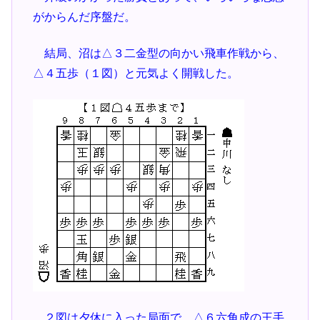
がからんだ序盤だ。
結局、沼は△３二金型の向かい飛車作戦から、
△４五歩（１図）と元気よく開戦した。
２図は夕休に入った局面で、△６六角成の王手