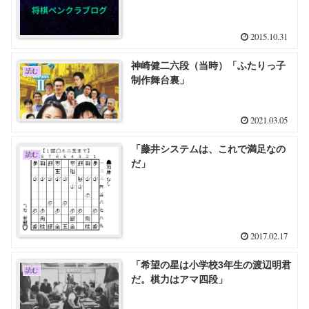
2015.10.31
神崎健二六段（当時）「ふたりっ子
読む
制作舞台裏」
2021.03.05
「藤井システムは、これで満足なの
読む
だ」
2017.02.17
「希望の星は小学校3年生の渡辺明君
読む
だ。棋力はアマ四段」