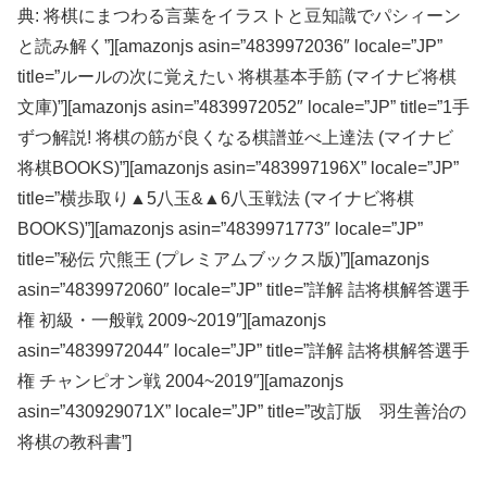
典: 将棋にまつわる言葉をイラストと豆知識でパシィーン
と読み解く”][amazonjs asin=”4839972036″ locale=”JP”
title=”ルールの次に覚えたい 将棋基本手筋 (マイナビ将棋
文庫)”][amazonjs asin=”4839972052″ locale=”JP” title=”1手
ずつ解説! 将棋の筋が良くなる棋譜並べ上達法 (マイナビ
将棋BOOKS)”][amazonjs asin=”483997196X” locale=”JP”
title=”横歩取り▲5八玉&▲6八玉戦法 (マイナビ将棋
BOOKS)”][amazonjs asin=”4839971773″ locale=”JP”
title=”秘伝 穴熊王 (プレミアムブックス版)”][amazonjs
asin=”4839972060″ locale=”JP” title=”詳解 詰将棋解答選手
権 初級・一般戦 2009~2019″][amazonjs
asin=”4839972044″ locale=”JP” title=”詳解 詰将棋解答選手
権 チャンピオン戦 2004~2019″][amazonjs
asin=”430929071X” locale=”JP” title=”改訂版 羽生善治の
将棋の教科書”]