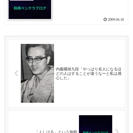
2009.04.18
内藤國雄九段「やっぱり名人になるほ
どの人はすることが違うなーと私は感
心した」
「よしはる」という旅館