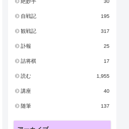
絶妙手
30
自戦記
195
観戦記
317
訃報
25
詰将棋
17
読む
1,955
講座
40
随筆
137