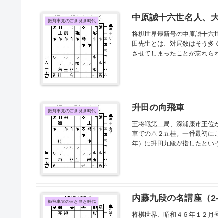
中原誠十六世名人、
振飛車党の古き良き時代
将棋世界最新号の中原誠十六
田先生とは、対局数はそう多
させてしまったことが忘れられ
升田の向飛車
振飛車党の古き良き時代
王将戦第二局、深浦康市王位
車での△２五桂。一番最初に
年）に升田九段が指したという
内藤九段の名講座（2
振飛車党の古き良き時代
将棋世界、昭和４６年１２月