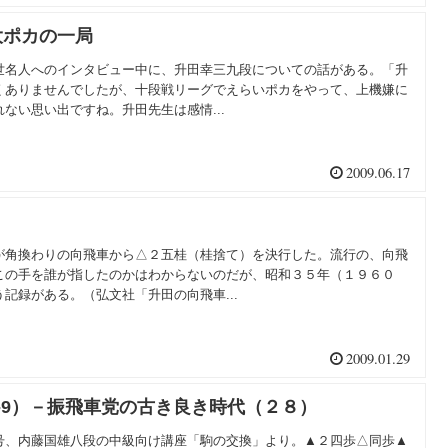
大ポカの一局
世名人へのインタビュー中に、升田幸三九段についての話がある。「升
くありませんでしたが、十段戦リーグでえらいポカをやって、上機嫌に
ない思い出ですね。升田先生は感情...
2009.06.17
が角換わりの向飛車から△２五桂（桂捨て）を決行した。流行の、向飛
この手を誰が指したのかはわからないのだが、昭和３５年（１９６０
記録がある。（弘文社「升田の向飛車...
2009.01.29
-9）－振飛車党の古き良き時代（２８）
号、内藤国雄八段の中級向け講座「駒の交換」より。▲２四歩△同歩▲