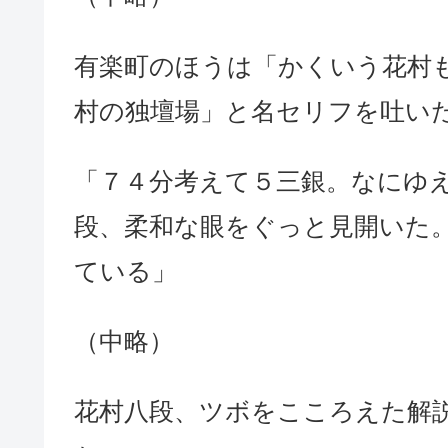
有楽町のほうは「かくいう花村
村の独壇場」と名セリフを吐い
「７４分考えて５三銀。なにゆ
段、柔和な眼をぐっと見開いた
ている」
（中略）
花村八段、ツボをこころえた解