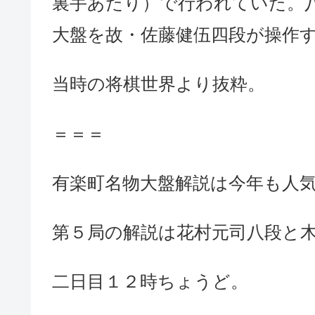
裏手あたり）で行われていた。
大盤を故・佐藤健伍四段が操作
当時の将棋世界より抜粋。
＝＝＝
有楽町名物大盤解説は今年も人
第５局の解説は花村元司八段と
二日目１２時ちょうど。