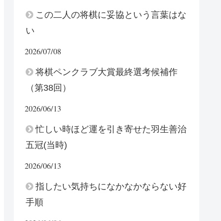
この二人の将棋に妥協という言葉はな
い
2026/07/08
将棋ペンクラブ大賞最終選考候補作
（第38回）
2026/06/13
忙しい時ほど運を引き寄せた羽生善治
五冠(当時)
2026/06/13
指したい気持ちになかなかならない好
手順