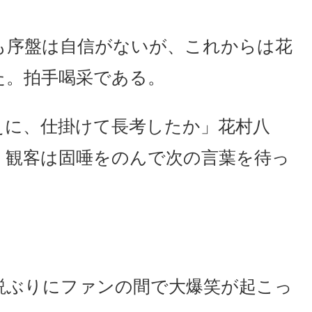
も序盤は自信がないが、これからは花
た。拍手喝采である。
えに、仕掛けて長考したか」花村八
。観客は固唾をのんで次の言葉を待っ
説ぶりにファンの間で大爆笑が起こっ