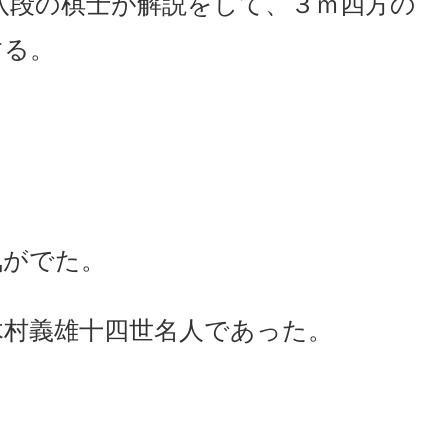
八段の棋士が解説をして、３ｍ四方の
する。
気がでた。
木村義雄十四世名人であった。