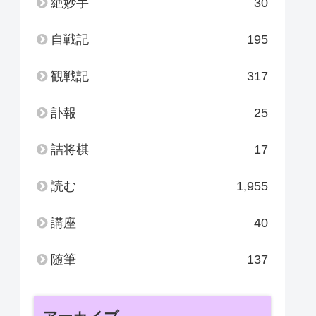
絶妙手
30
自戦記
195
観戦記
317
訃報
25
詰将棋
17
読む
1,955
講座
40
随筆
137