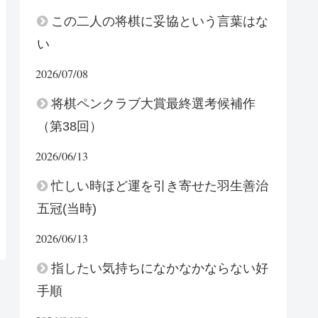
この二人の将棋に妥協という言葉はな
い
2026/07/08
将棋ペンクラブ大賞最終選考候補作
（第38回）
2026/06/13
忙しい時ほど運を引き寄せた羽生善治
五冠(当時)
2026/06/13
指したい気持ちになかなかならない好
手順