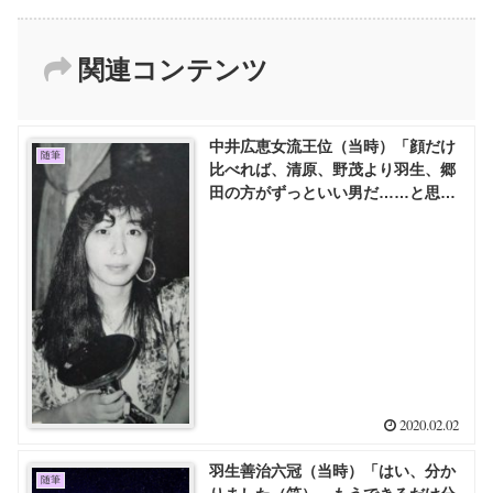
関連コンテンツ
中井広恵女流王位（当時）「顔だけ
随筆
比べれば、清原、野茂より羽生、郷
田の方がずっといい男だ……と思
う」
2020.02.02
羽生善治六冠（当時）「はい、分か
随筆