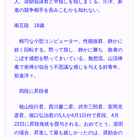
人。奨励会諸君と早指しを指しまくる。茫洋、新
進の競争相手を呑みこむかも知れない。
南五段 18歳
精巧な小型コンピューター。性能抜群、静かに
鋭く回転する。黙って指し、静かに勝ち、敗者の
こぼす感想を黙ってきいている。無想流。山頂禅
庵で坐禅が似合う不思議な感じを与える好青年。
前途洋々。
四段に昇段者
植山悦行君。西川慶二君。武市三郎君。室岡克
彦君。堀口弘治君の5人が4月1日付で昇段、4月
22日に昇段免状を授与される。おめでとう。原田
の場合、昇進して最も嬉しかったのは、奨励会の