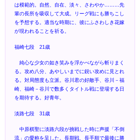
は模範的。自然、自在、淡々、さわやか………先
輩の長所を吸収して大成。リーグ戦にも勝ちこし
を予想する。適当な時期に、彼にふさわしき花嫁
が現われることを祈る。
福崎七段 21歳
純心な少女の如き笑みを浮かべながら斬りまく
る。攻め八分、あやしいまでに鋭い攻めに見とれ
る。対局態度も立派。谷川君の好敵手、谷川－福
崎、福崎－谷川で数多くタイトル戦に登場する日
を期待する。好青年。
淡路七段 31歳
中原棋聖に淡路六段が挑戦した時に声援「不倒
流」の愛称を呈した。長期戦、長手順で最後に勝