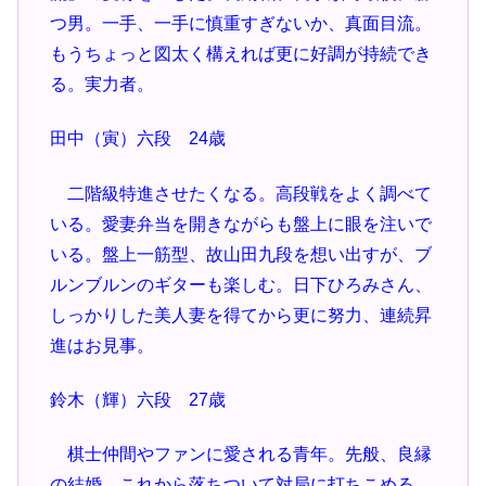
つ男。一手、一手に慎重すぎないか、真面目流。
もうちょっと図太く構えれば更に好調が持続でき
る。実力者。
田中（寅）六段 24歳
二階級特進させたくなる。高段戦をよく調べて
いる。愛妻弁当を開きながらも盤上に眼を注いで
いる。盤上一筋型、故山田九段を想い出すが、ブ
ルンブルンのギターも楽しむ。日下ひろみさん、
しっかりした美人妻を得てから更に努力、連続昇
進はお見事。
鈴木（輝）六段 27歳
棋士仲間やファンに愛される青年。先般、良縁
の結婚、これから落ちついて対局に打ちこめる。