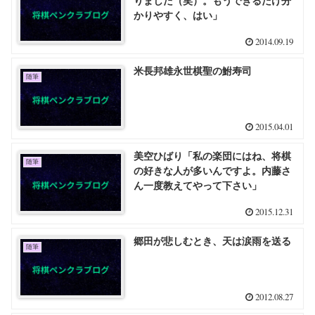
りました（笑）。もうできるだけ分
かりやすく、はい」
2014.09.19
米長邦雄永世棋聖の鮒寿司
随筆
2015.04.01
美空ひばり「私の楽団にはね、将棋
随筆
の好きな人が多いんですよ。内藤さ
ん一度教えてやって下さい」
2015.12.31
郷田が悲しむとき、天は涙雨を送る
随筆
2012.08.27