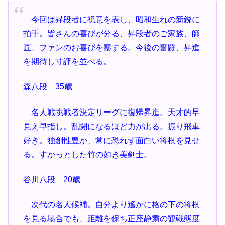
今回は昇段者に祝意を表し、昭和生れの新鋭に
拍手。皆さんの喜びが分る、昇段者のご家族、師
匠、ファンのお喜びを察する。今後の奮闘、昇進
を期待し寸評を並べる。
森八段 35歳
名人戦挑戦者決定リーグに復帰昇進。天才的早
見え早指し。
乱闘になるほど力が出る。振り飛車
好き。独創性豊か、常に恐れず面白い将棋を見せ
る。すかっとした竹の如き美剣士。
谷川八段 20歳
次代の名人候補。自分より遙かに格の下の将棋
を見る場合でも、距離を保ち正座静粛の観戦態度