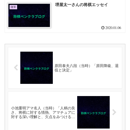
堺屋太一さんの将棋エッセイ
随筆
2020.01.06
原田泰夫八段（当時）「原田降級、退
役と決定」
小池重明アマ名人（当時）「人柄の良
さ、将棋に対する情熱、アマチュアに
対する深い理解と、欠点をみつけるの
が困難？な素晴らしい人である」