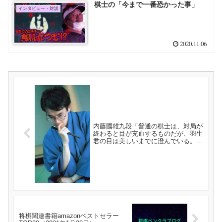
棋士の「今まで一番恐かった事」
インタビュー・対談
2020.11.06
内藤國雄九段「普通の棋士は、対局が
終わると目が充血するものだが、羽生
君の目は美しいまでに澄んでいる。な
ぜあんなに澄んだ目をしているのか」
将棋関連書籍amazonベストセラー