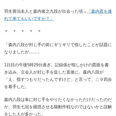
羽生善治名人と森内俊之九段が出会った頃→
「森内君を連
れて来てもいいですか？」
＊ ＊ ＊ ＊ ＊
「森内八段が封じ手の前にギリギリで指したことが話題に
なりましたが……」
1日目の午後5時29分過ぎ。記録係が指しかけの図面を書
き込み、立会人が封じ手を促した直後に、森内八段が
「え、指すつもりだったんですけど」と言って、△９四歩
を着手した。
森内八段は単に封じ手をやりたくなかっただけだったのだ
が、羽生七冠を困惑させる陽動作戦なのではないかと誤解
をした人が多かった。