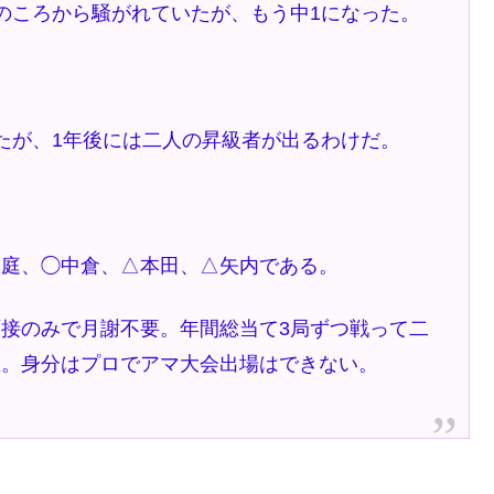
のころから騒がれていたが、もう中1になった。
たが、1年後には二人の昇級者が出るわけだ。
庭、◯中倉、△本田、△矢内である。
接のみで月謝不要。年間総当て3局ずつ戦って二
止。身分はプロでアマ大会出場はできない。