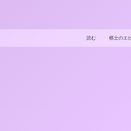
読む
棋士のエ