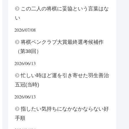
この二人の将棋に妥協という言葉はな
い
2026/07/08
将棋ペンクラブ大賞最終選考候補作
（第38回）
2026/06/13
忙しい時ほど運を引き寄せた羽生善治
五冠(当時)
2026/06/13
指したい気持ちになかなかならない好
手順