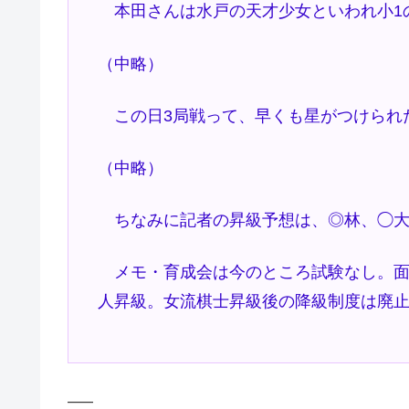
本田さんは水戸の天才少女といわれ小1
（中略）
この日3局戦って、早くも星がつけられ
（中略）
ちなみに記者の昇級予想は、◎林、◯大
メモ・育成会は今のところ試験なし。面
人昇級。女流棋士昇級後の降級制度は廃
—–