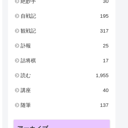
絶妙手
30
自戦記
195
観戦記
317
訃報
25
詰将棋
17
読む
1,955
講座
40
随筆
137