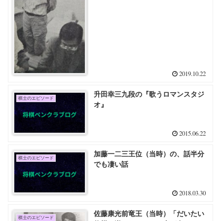
2019.10.22
升田幸三九段の『歌うロマンスタジ
棋士のエピソード
オ』
2015.06.22
加藤一二三王位（当時）の、話半分
棋士のエピソード
でも凄い話
2018.03.30
佐藤康光前竜王（当時）「だいたい
棋士のエピソード