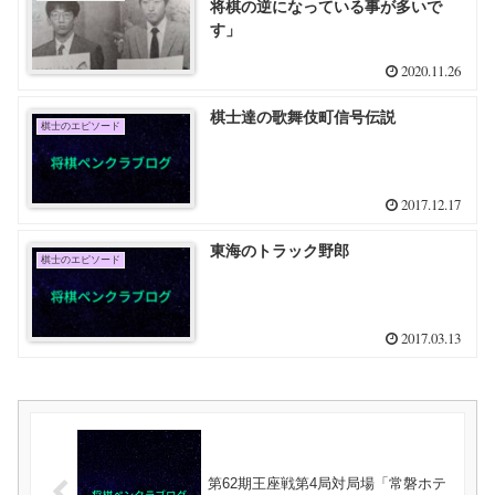
将棋の逆になっている事が多いで
す」
2020.11.26
棋士達の歌舞伎町信号伝説
棋士のエピソード
2017.12.17
東海のトラック野郎
棋士のエピソード
2017.03.13
第62期王座戦第4局対局場「常磐ホテ