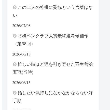
この二人の将棋に妥協という言葉はな
い
2026/07/08
将棋ペンクラブ大賞最終選考候補作
（第38回）
2026/06/13
忙しい時ほど運を引き寄せた羽生善治
五冠(当時)
2026/06/13
指したい気持ちになかなかならない好
手順