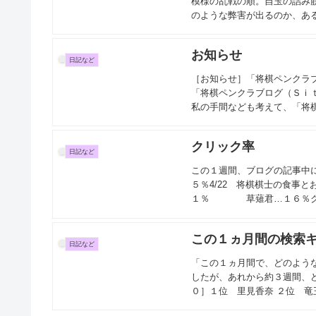
模様の乱戦の順。自玉の詰み
のような弊害が出るのか、ある
お知らせ
日記など
［お知らせ］「将棋ペンクラ
「将棋ペンクラブログ（Ｓｉ
私の手間なども考えて、「将棋
クリック率
日記など
この１週間、ブログの記事中に
５％4/22 将棋棋士の食事と
１％ 草薙君…１６％クリッ
この１ヵ月間の検索
日記など
「この１ヵ月間で、どのよう
したが、あれから約３週間、どの
０］１位 里見香奈 ２位 竜王