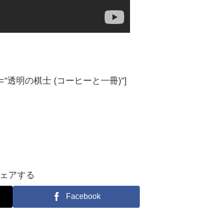
P” title=”透明の棋士 (コーヒーと一冊)”]
ェアする
Facebook