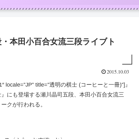
段・本田小百合女流三段ライブト
2015.10.03
″ locale=”JP” title=”透明の棋士 (コーヒーと一冊)”]』
士』にも登場する瀬川晶司五段、本田小百合女流三
トークが行われる。