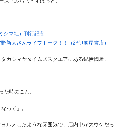
ペース〈ふらっとすぽっと〉
（ミシマ社）刊行記念
北野新太さんライブトーク！！（紀伊國屋書店）
、タカシマヤタイムズスクエアにある紀伊國屋。
った時のこと。
になって」。
フォルメしたような雰囲気で、店内中が大ウケだっ