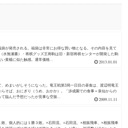
福袋が発売される。福袋は非常にお得な買い物となる。その内容を見て
将駒（水無瀬書）・将棋グッズ王将駒は旧・新宿将棋センターが開発した駒
い黄楊に似た触感。通常価格...
2013.01.01
て、めまいがしそうになった。竜王戦第3局一日目の昼食は、渡辺明竜王
ぷらそば、おにぎり（うめ、おかか）。「渉成園での食事＝泉仙からの
て臨んだ予想だったが見事な空振...
2009.11.11
敗、個人的には１勝３敗。×石田流、○石田流、×相振飛車、×相振飛車