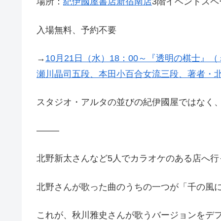
場所：
紀伊國屋書店新宿南店
3階イベントス
入場無料、予約不要
→
10月21日（水）18：00～『透明の棋士』
瀬川晶司五段、本田小百合女流三段、著者・
スタジオ・アルタの並びの紀伊國屋ではなく
——–
北野新太さんなど5人でカラオケのある店へ行
北野さんが歌った曲のうちの一つが「千の風
これが、秋川雅史さんが歌うバージョンをデ