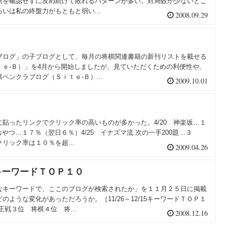
筋を確認せずに攻め続けて敗れるパターンが多い。対局数が少ないとこ
いは私の終盤力がもともと弱い...
2008.09.29
ブログ」の子ブログとして、毎月の将棋関連書籍の新刊リストを載せる
ｔｅ-Ｂ）」を4月から開始しましたが、見ていただくための利便性や、
ペンクラブログ（Ｓｉｔｅ-Ｂ）...
2009.10.01
貼ったリンクでクリック率の高いものが多かった。4/20 神楽坂…１
おやつ…１７％（翌日６％）4/25 イナズマ流 次の一手200題…３
ク率は１０％を超...
2009.04.26
キーワードＴＯＰ１０
なキーワードで、ここのブログが検索されたか」を１１月２５日に掲載
ような変化があっただろうか。［11/26～12/15キーワードＴＯＰ１
戦３位 将棋４位 将...
2008.12.16