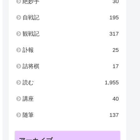
絶妙手
30
自戦記
195
観戦記
317
訃報
25
詰将棋
17
読む
1,955
講座
40
随筆
137