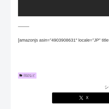
——–
[amazonjs asin=”4903908631″ locale=”J
日記など
シ
X