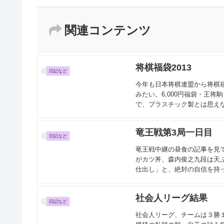
関連コンテンツ
将棋福袋2013
日記など
今年も日本将棋連盟から将棋
みたい。6,000円福袋・王
で、プラスチック製とは思えな
竜王戦第3局一日目
日記など
竜王戦中継の昼食の記事を見
がカツ丼、森内俊之九段は天
仕出し」と、絶対の自信を持っ
社会人リーグ結果
日記など
社会人リーグ、チームは３勝１