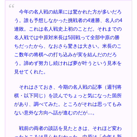
今年の名人戦の結果には驚かれた方が多いだろ
う。誰も予想しなかった挑戦者の4連勝、名人の4
連敗。これは名人戦史上初のことだ。それまでの
名人戦では中原対米長は5回戦って全部中原の勝
ちだったから、なおさら驚きは大きい。米長のこ
こ数年の将棋への打ち込みが実を結んだのだろ
う。諦めず努力し続ければ夢が叶うという見本を
見せてくれた。
それはさておき、今期の名人戦の記事（週刊将
棋・以下同じ）を読んでちょっと気になった箇所
があり、調べてみた。ところがそれは思ってもみ
ない意外な方向へ話が進むのだが…。
戦前の両者の談話を見たときは、それほど変わ
ったところは見られなかった。中原は「今年も新