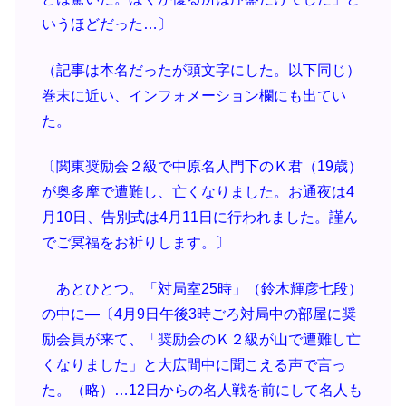
いうほどだった…〕
（記事は本名だったが頭文字にした。以下同じ）
巻末に近い、インフォメーション欄にも出てい
た。
〔関東奨励会２級で中原名人門下のＫ君（19歳）
が奥多摩で遭難し、亡くなりました。お通夜は4
月10日、告別式は4月11日に行われました。謹ん
でご冥福をお祈りします。〕
あとひとつ。「対局室25時」（鈴木輝彦七段）
の中に―〔4月9日午後3時ごろ対局中の部屋に奨
励会員が来て、「奨励会のＫ２級が山で遭難し亡
くなりました」と大広間中に聞こえる声で言っ
た。（略）…12日からの名人戦を前にして名人も