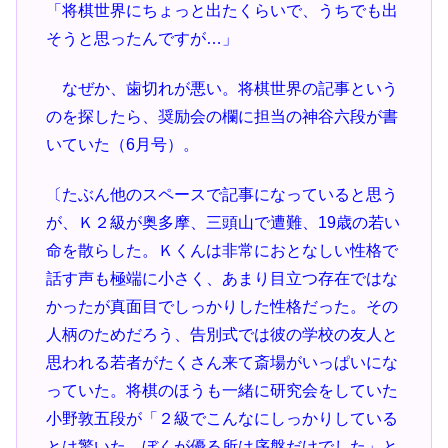
「将棋世界にちょっと出たくらいで、うちでも出
そうと思ったんですが…」
なぜか、歯切れが悪い。将棋世界の記事という
のを探したら、奨励会の欄に担当の神谷六段が書
いていた（6月号）。
〔たぶん他のスペースで記事になっていると思う
が、Ｋ２級が奥多摩、三頭山で遭難、19歳の若い
命を散らした。Ｋくんは非常におとなしい性格で
話す声も極端に小さく、あまり目立つ存在ではな
かったが真面目でしっかりした性格だった。その
人柄のためだろう、告別式では彼の学校の友人と
思われる若者がたくさん来て斎場がいっぱいにな
っていた。将棋のほうも一緒に研究会をしていた
小野敦五段が「２級でこんなにしっかりしている
とは驚いた。ぼくが優る所は序盤だけでした」と