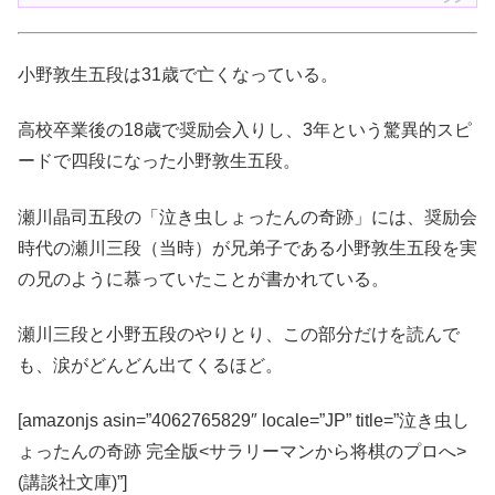
小野敦生五段は31歳で亡くなっている。
高校卒業後の18歳で奨励会入りし、3年という驚異的スピ
ードで四段になった小野敦生五段。
瀬川晶司五段の「泣き虫しょったんの奇跡」には、奨励会
時代の瀬川三段（当時）が兄弟子である小野敦生五段を実
の兄のように慕っていたことが書かれている。
瀬川三段と小野五段のやりとり、この部分だけを読んで
も、涙がどんどん出てくるほど。
[amazonjs asin=”4062765829″ locale=”JP” title=”泣き虫し
ょったんの奇跡 完全版<サラリーマンから将棋のプロへ>
(講談社文庫)”]