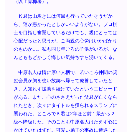
（以上青梅署）。
Ｋ君は山歩きには何回も行っていたそうだか
ら、運が悪かったとしかいいようがない。プロ棋
士を目指し奮闘しているだけでも、親にとっては
心配だったと思うが、ご両親の心労はいかばかり
のものか…。私も同じ年ごろの子供がいるが、な
んとももどかしく悔しい気持ちすら湧いてくる。
中原名人は情に厚い人柄で、若いころ仲間の奨
励会員が胸を患い故郷へ帰って療養していたと
き、人知れず援助を続けていたというエピソード
がある。また、心のささえだった父君が亡くなら
れたとき、次々にタイトルを獲られるスランプに
襲われた。ところでＫ君は2年ほど前１級から２
級へ降級した。そのことも中原名人はたえず心に
かけていたはずだ。可愛い弟子の事故に遭遇した