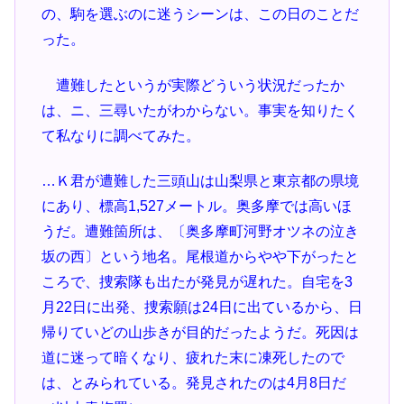
の、駒を選ぶのに迷うシーンは、この日のことだ
った。
遭難したというが実際どういう状況だったか
は、ニ、三尋いたがわからない。事実を知りたく
て私なりに調べてみた。
…Ｋ君が遭難した三頭山は山梨県と東京都の県境
にあり、標高1,527メートル。奥多摩では高いほ
うだ。遭難箇所は、〔奥多摩町河野オツネの泣き
坂の西〕という地名。尾根道からやや下がったと
ころで、捜索隊も出たが発見が遅れた。自宅を3
月22日に出発、捜索願は24日に出ているから、日
帰りていどの山歩きが目的だったようだ。死因は
道に迷って暗くなり、疲れた末に凍死したので
は、とみられている。発見されたのは4月8日だ