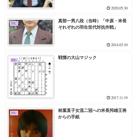
2020.05.30
真部一男八段（当時）「中原・米長
読む
それぞれの羽生世代対抗作戦」
2014.03.10
戦慄の大山マジック
読む
2017.11.19
林葉直子女流二冠への米長邦雄王将
読む
からの手紙