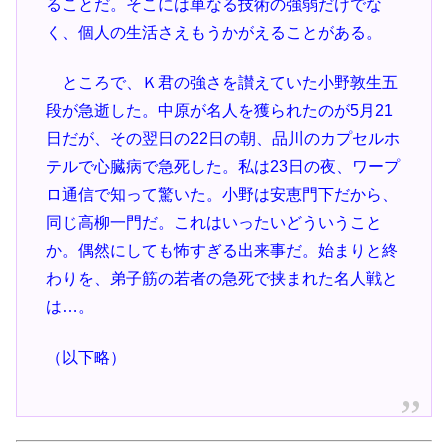
ることだ。そこには単なる技術の強弱だけでな
く、個人の生活さえもうかがえることがある。
ところで、Ｋ君の強さを讃えていた小野敦生五
段が急逝した。中原が名人を獲られたのが5月21
日だが、その翌日の22日の朝、品川のカプセルホ
テルで心臓病で急死した。私は23日の夜、ワープ
ロ通信で知って驚いた。小野は安恵門下だから、
同じ高柳一門だ。これはいったいどういうこと
か。偶然にしても怖すぎる出来事だ。始まりと終
わりを、弟子筋の若者の急死で挟まれた名人戦と
は…。
（以下略）