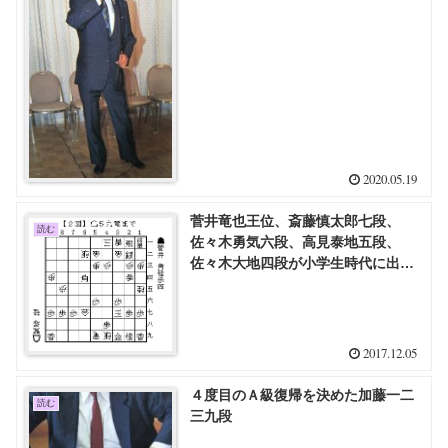
ば、うちの師匠みたいに、将棋ファ
ンのための道場をもつことも、棋士
のつとめとして最高に近いもんだと
思うんです」」
2020.05.19
菅井竜也王位、斎藤慎太郎七段、
読む
佐々木勇気六段、高見泰地五段、
佐々木大地四段が小学生時代に出場
した2004年全国小学生倉敷王将戦
2017.12.05
４度目のＡ級復帰を決めた加藤一二
読む
三九段