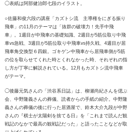
◯表紙は阿部健治郎七段のイラスト。
○佐藤和俊六段の講座「カズトシ流 主導権をにぎる振り
飛車」の11月のテーマは「抜群の破壊力！先手中飛
車」。1週目が中飛車の基礎知識、2週目が5筋位取り中飛
車vs急戦、3週目が5筋位取り中飛車vs持久戦、4週目が居
飛車角交換型６四銀。ゴキゲン中飛車から居飛車側が5筋
の位を取らせてくれた時とくれなかった時、それぞれの指
し方が丁寧に解説されている。12月もカズトシ流中飛車
がテーマ。
◯後藤元気さんの「渋谷系日誌」は、柳瀬尚紀さんを偲ぶ
会、中野隆義さんの葬儀、読者からの手紙の紹介。中野隆
義さんの葬儀の後に行った居酒屋で、鈴木大介九段が中野
さんの『棋士が太陽剣を捨てる日』を「これまで読んだ観
戦記のなかで最高の観戦記だった」と語ったことなどが取