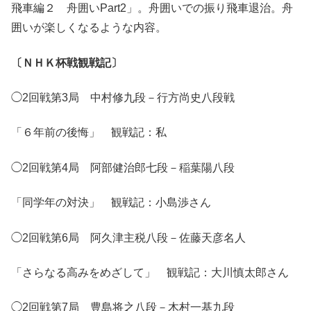
飛車編２ 舟囲いPart2」。舟囲いでの振り飛車退治。舟
囲いが楽しくなるような内容。
〔ＮＨＫ杯戦観戦記〕
◯2回戦第3局 中村修九段－行方尚史八段戦
「６年前の後悔」 観戦記：私
◯2回戦第4局 阿部健治郎七段－稲葉陽八段
「同学年の対決」 観戦記：小島渉さん
◯2回戦第6局 阿久津主税八段－佐藤天彦名人
「さらなる高みをめざして」 観戦記：大川慎太郎さん
◯2回戦第7局 豊島将之八段－木村一基九段