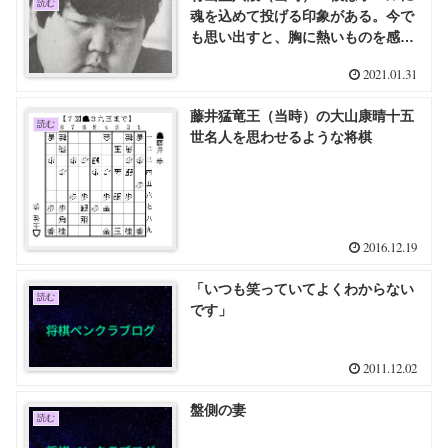
読む
魂を込めて投げる印象がある。今で
も思い出すと、胸に熱いものを感じ
る」
2021.01.31
藤井猛竜王（当時）の大山康晴十五
読む
世名人を思わせるような将棋
2016.12.19
「いつも笑っていてよくわからない
読む
です」
2011.12.02
盤側の妻
読む