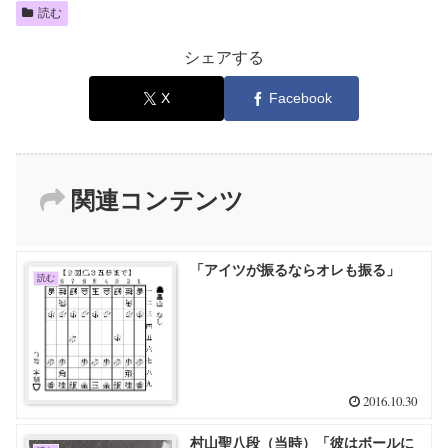
読む
シェアする
X
Facebook
関連コンテンツ
「アイツが振るならオレも振る」
読む
2016.10.30
村山聖八段（当時）「彼はボールに