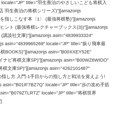
79″ locale=”JP” title=”羽生善治のやさしいこども将棋入
生善治の将棋シリーズ)”][amazonjs
=”四間飛車を指しこなす本〈1〉 (最強将棋塾)”][amazonjs
e=”上達するヒント (最強将棋レクチャーブックス(3))”][amazonjs
の子 (講談社文庫)”][amazonjs asin=”4839933324″
 asin=”4839965269″ locale=”JP” title=”振り飛車最
”][amazonjs asin=”B00XXEY52E”
イナビ将棋文庫SP)”][amazonjs asin=”B00WZ6WIDO”
棋文庫SP)”][amazonjs asin=”4262101487″
将棋 序盤の指し方 入門-1手目からの指し方と戦法を覚えよう!
=”B01IF7BZ7Q” locale=”JP” title=”歩の攻め手筋
”B079ZTLRTZ” locale=”JP” title=”将棋世界
]