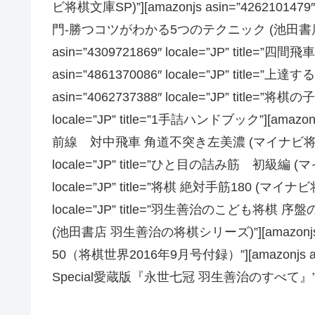
ビ将棋文庫SP)”][amazonjs asin=”42621014
門-勝つコツがわかる5つのテクニック (池田書店 羽
asin=”4309721869″ locale=”JP” title
asin=”4861370086″ locale=”JP” titl
asin=”4062737388″ locale=”JP” title=”将棋
locale=”JP” title=”1手詰ハンドブック”][amazonjs
前線 対中飛車 角道不突き左美濃 (マイナビ将棋BOOKS)
locale=”JP” title=”ひと目の詰み筋 初級編 (マ
locale=”JP” title=”将棋 絶対手筋180 (マイナビ将
locale=”JP” title=”羽生善治のこども
(池田書店 羽生善治の将棋シリーズ)”][amazonjs asin
50（将棋世界2016年9月号付録）”][amazonjs asin=
Special愛蔵版『永世七冠 羽生善治のすべて』”