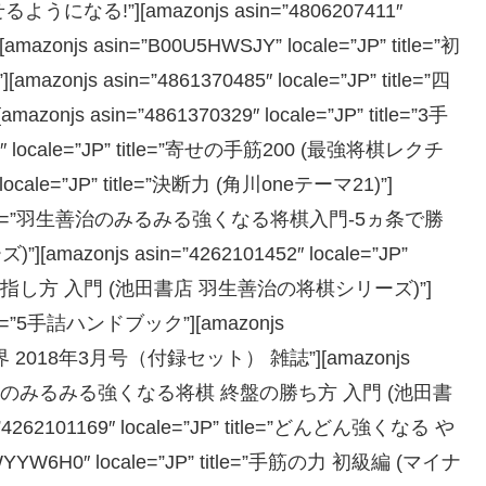
なる!”][amazonjs asin=”4806207411″
zonjs asin=”B00U5HWSJY” locale=”JP” title=”初
 asin=”4861370485″ locale=”JP” title=”四
asin=”4861370329″ locale=”JP” title=”3手
2″ locale=”JP” title=”寄せの手筋200 (最強将棋レクチ
locale=”JP” title=”決断力 (角川oneテーマ21)”]
e=”JP” title=”羽生善治のみるみる強くなる将棋入門-5ヵ条で勝
onjs asin=”4262101452″ locale=”JP”
の指し方 入門 (池田書店 羽生善治の将棋シリーズ)”]
 title=”5手詰ハンドブック”][amazonjs
=”将棋世界 2018年3月号（付録セット） 雑誌”][amazonjs
itle=”羽生善治のみるみる強くなる将棋 終盤の勝ち方 入門 (池田書
62101169″ locale=”JP” title=”どんどん強くなる や
YW6H0″ locale=”JP” title=”手筋の力 初級編 (マイナ