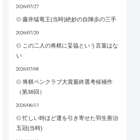
2026/07/27
藤井猛竜王(当時)絶妙の自陣歩の三手
2026/07/20
この二人の将棋に妥協という言葉はな
い
2026/07/08
将棋ペンクラブ大賞最終選考候補作
（第38回）
2026/06/13
忙しい時ほど運を引き寄せた羽生善治
五冠(当時)