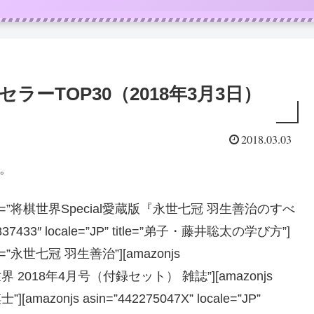
ラーTOP30（2018年3月3日）
2018.03.03
0。
=”JP” title=”将棋世界Special愛蔵版『永世七冠 羽生善治のすべ
37433″ locale=”JP” title=”弟子・藤井聡太の学び方”]
 title=”永世七冠 羽生善治”][amazonjs
e=”将棋世界 2018年4月号（付録セット） 雑誌”][amazonjs
士”][amazonjs asin=”442275047X” locale=”JP”