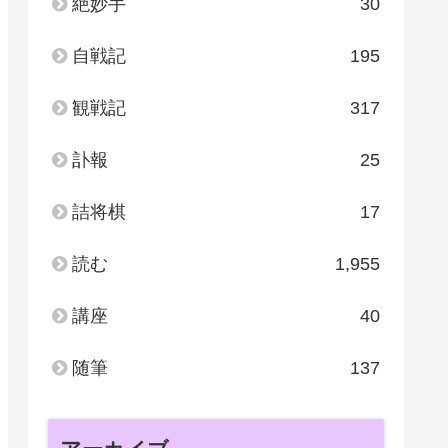
絶妙手
30
自戦記
195
観戦記
317
訃報
25
詰将棋
17
読む
1,955
講座
40
随筆
137