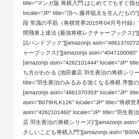
title=”マンガ版 将棋入門:はじめてでもすぐ指せるように
locale=”JP” title=”頂へ 藤井聡太を生んだもの”][ama
段 常識の手筋（将棋世界2015年04月号付録）”][amazonjs
間飛車上達法 (最強将棋レクチャーブックス)”][amazonjs 
詰ハンドブック”][amazonjs asin=”486137027
ャーブックス)”][amazonjs asin=”4047100080″ 
[amazonjs asin=”4262101444″ local
ち方がわかる (池田書店 羽生善治の将棋シリーズ)”][amaz
title=”羽生善治のみるみる強くなる将棋 序盤
[amazonjs asin=”4861370353″ locale=”JP”
asin=”B079HLK12K” locale=”JP” title
asin=”4262101460″ locale=”JP” t
店 羽生善治の将棋シリーズ)”][amazonjs asin=”42
さしいこども将棋入門”][amazonjs asin=”B00WY