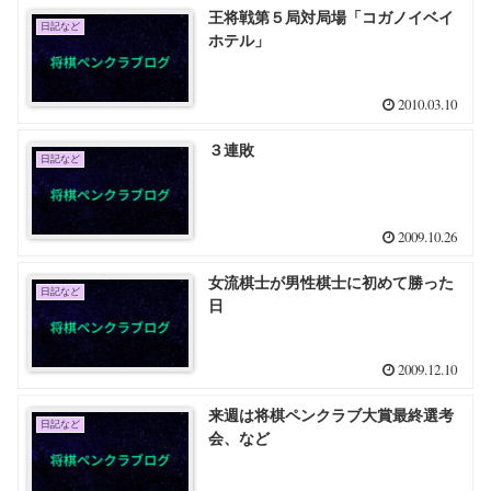
王将戦第５局対局場「コガノイベイ
日記など
ホテル」
2010.03.10
３連敗
日記など
2009.10.26
女流棋士が男性棋士に初めて勝った
日記など
日
2009.12.10
来週は将棋ペンクラブ大賞最終選考
日記など
会、など