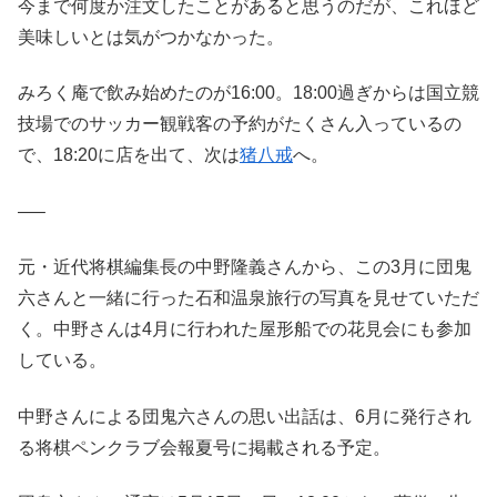
今まで何度か注文したことがあると思うのだが、これほど
美味しいとは気がつかなかった。
みろく庵で飲み始めたのが16:00。18:00過ぎからは国立競
技場でのサッカー観戦客の予約がたくさん入っているの
で、18:20に店を出て、次は
猪八戒
へ。
—–
元・近代将棋編集長の中野隆義さんから、この3月に団鬼
六さんと一緒に行った石和温泉旅行の写真を見せていただ
く。中野さんは4月に行われた屋形船での花見会にも参加
している。
中野さんによる団鬼六さんの思い出話は、6月に発行され
る将棋ペンクラブ会報夏号に掲載される予定。